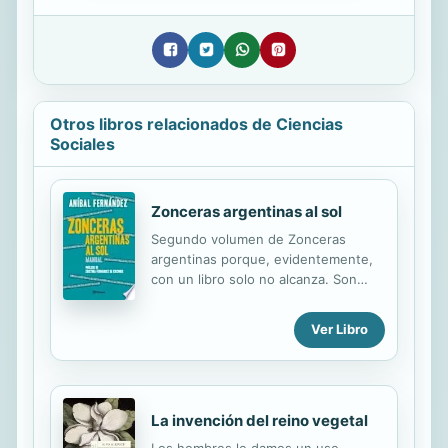
Otros libros relacionados de Ciencias
Sociales
Zonceras argentinas al sol
Segundo volumen de Zonceras
argentinas porque, evidentemente,
con un libro solo no alcanza. Son
tantos y tan variados los temas que
la idea “jauretcheana” de que
Ver Libro
siempre van a existir zonzos y
zonceras (no importa el esfuerzo
que se haga) se expresa con
singular potencia en las páginas de
este nuevo manual escrito por Aníbal
La invención del reino vegetal
Fernández. Los ataques a la
Los hombres le damos un uso