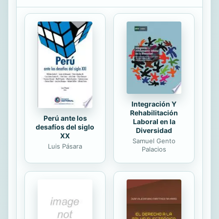
malogrado, tendrá la oportunidad de
iniciarse en los dolorosos rudimentos
del juicio o, por el contrario, de
ejercer para siempre la violencia que
ha sufrido. Javi Rey adapta al cómic
la exitosa novela homónima de Jesús
Carrasco (Seix Barral)...
Integración Y
Rehabilitación
Perú ante los
Laboral en la
desafíos del siglo
Diversidad
XX
Samuel Gento
Luis Pásara
Palacios