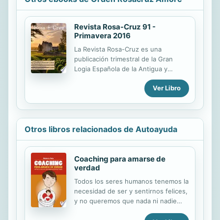
Revista Rosa-Cruz 91 -
Primavera 2016
La Revista Rosa-Cruz es una
publicación trimestral de la Gran
Logia Española de la Antigua y
Mística Orden Rosa-Cruz, sobre
Ver Libro
misticismo, ciencia y arte.
Contenidos de este número: -
Editorial - Noticias Místicas - El
Aspecto Judeocristiano del
Martinismo - Cábala y Martinismo, un
Otros libros relacionados de Autoayuda
camino interior - La Oración Mística -
El Corazón del Martinismo - Una
Iniciación Mística - Lectura
Coaching para amarse de
verdad
Recomendada - El Salón Rosacruz -
Templos Naturales
Todos los seres humanos tenemos la
necesidad de ser y sentirnos felices,
y no queremos que nada ni nadie
nos perturbe esa felicidad. No