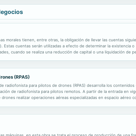
Negocios
nas morales tienen, entre otras, la obligación de llevar las cuentas sigui
n). Estas cuentas serán utilizadas a efecto de determinar la existencia o
ades, cuando se realiza una reducción de capital o una liquidación de p
n sujetas a una retención del 10% de ISR sobre los...
 drones (RPAS)
e radiofonista para pilotos de drones (RPAS) desarrolla los contenidos 
cación de radiofonista para pilotos remotos. A partir de la entrada en vi
e drones realizar operaciones aéreas especializadas en espacio aéreo c
a tanto a pilotos remotos de drones como a pilotos de ultraligeros ULM a
pias máquinas, en esta obra se trata el proceso de producción de una fo