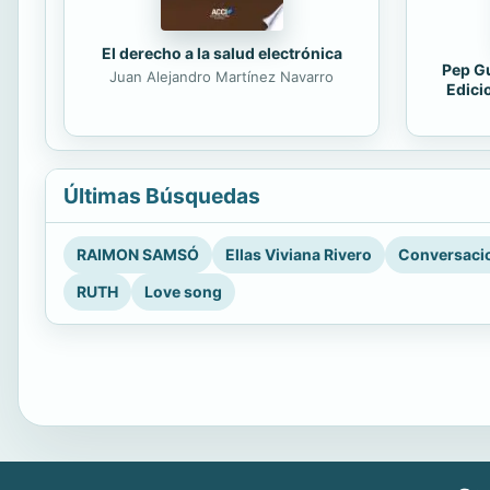
El derecho a la salud electrónica
Pep Gu
Juan Alejandro Martínez Navarro
Edici
Últimas Búsquedas
RAIMON SAMSÓ
Ellas Viviana Rivero
Conversacio
RUTH
Love song