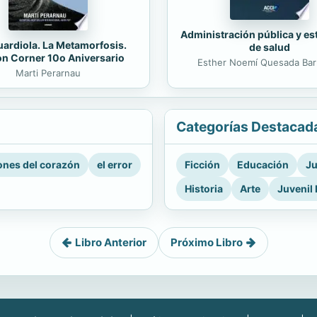
Administración pública y es
ardiola. La Metamorfosis.
de salud
on Corner 10o Aniversario
Esther Noemí Quesada Bar
Marti Perarnau
Categorías Destacad
nes del corazón
el error
Ficción
Educación
Ju
Historia
Arte
Juvenil 
Libro Anterior
Próximo Libro