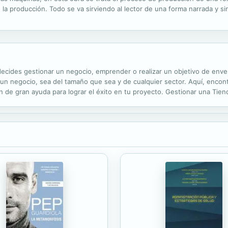
 la producción. Todo se va sirviendo al lector de una forma narrada y sin
cides gestionar un negocio, emprender o realizar un objetivo de enve
a un negocio, sea del tamaño que sea y de cualquier sector. Aquí, enco
 de gran ayuda para lograr el éxito en tu proyecto. Gestionar una Tien
onal. Tendrás la sensación de conseguir realizar las cosas y haber cump