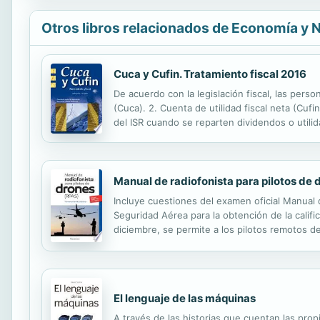
Otros libros relacionados de Economía y 
Cuca y Cufin. Tratamiento fiscal 2016
De acuerdo con la legislación fiscal, las perso
(Cuca). 2. Cuenta de utilidad fiscal neta (Cufi
del ISR cuando se reparten dividendos o utilid
1o. de enero de 2014 las personas físicas está
Manual de radiofonista para pilotos de
Incluye cuestiones del examen oficial Manual d
Seguridad Aérea para la obtención de la califi
diciembre, se permite a los pilotos remotos d
Radiofonista. El curso de radiofonista capacit
El lenguaje de las máquinas
A través de las historias que cuentan las pro