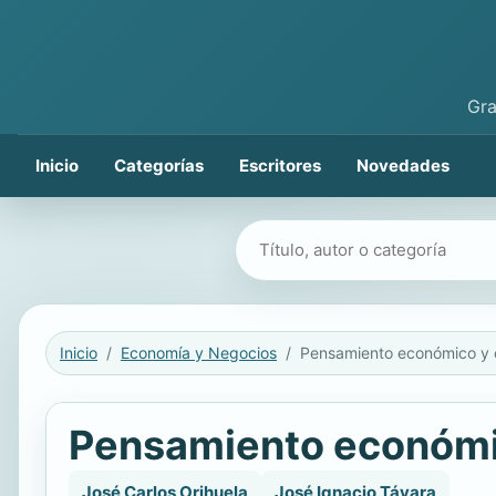
Gra
Inicio
Categorías
Escritores
Novedades
Buscar libros
Inicio
Economía y Negocios
Pensamiento económic
José Carlos Orihuela
José Ignacio Távara