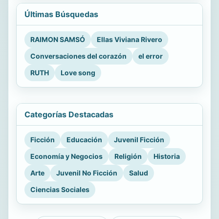
Últimas Búsquedas
RAIMON SAMSÓ
Ellas Viviana Rivero
Conversaciones del corazón
el error
RUTH
Love song
Categorías Destacadas
Ficción
Educación
Juvenil Ficción
Economía y Negocios
Religión
Historia
Arte
Juvenil No Ficción
Salud
Ciencias Sociales