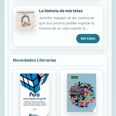
trepamuros: un nuevo traje equipado
con los más inesperados extras.
La historia de mis tetas
Jennifer Hayden se dio cuenta de
que sus pechos podían explicar la
historia de su vida cuando le
diagnosticaron un cáncer de mama a
Ver Libro
los cuarenta y tres años. Y así lo
reflejó en esta novela gráfica, en la
que narra con ingenio, sarcasmo y
un sentido del humor hilarante su
vida y su historia de superación.
Novedades Literarias
Primero fueron los pequeños
protagonistas de una adolescencia
acomplejada; más tarde el centro de
sus primeras relaciones amorosas;
después tuvieron un papel enorme
durante la maternidad. Hasta que de
golpe comenzaron a representar
sentimientos diversos y
encontrados, desde la...