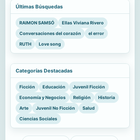
Últimas Búsquedas
RAIMON SAMSÓ
Ellas Viviana Rivero
Conversaciones del corazón
el error
RUTH
Love song
Categorías Destacadas
Ficción
Educación
Juvenil Ficción
Economía y Negocios
Religión
Historia
Arte
Juvenil No Ficción
Salud
Ciencias Sociales