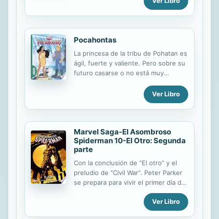
Ver Libro
escribir sobre las páginas
plastificadas, pudiendo luego borrar
fácilmente. Además, el libro propone
muchas actividades que el niño
Pocahontas
resolverá divirtiéndose.
La princesa de la tribu de Pohatan es
ágil, fuerte y valiente. Pero sobre su
futuro casarse o no está muy
confusa. Con la llegada del "hombre
blanco", todo se complicará, y
Ver Libro
Pocahontas tendrá que tomar sus
propias decisiones.
Marvel Saga-El Asombroso
Spiderman 10-El Otro: Segunda
parte
Con la conclusión de “El otro” y el
preludio de "Civil War”. Peter Parker
se prepara para vivir el primer día del
resto de su vida, y para señalar
Ver Libro
semejante circunstancia, Iron Man
tiene un regalo muy especial para el