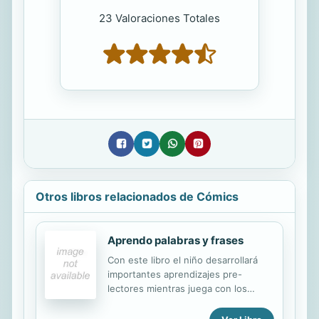
23 Valoraciones Totales
Otros libros relacionados de Cómics
Aprendo palabras y frases
Con este libro el niño desarrollará
importantes aprendizajes pre-
lectores mientras juega con los
imanes. El libro incluye también un
rotulador con el que el niño podrá