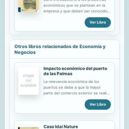
económicos que se plantean en la
empresa y que deben ser conocidos
por los diversos profesionlaes de la
Ver Libro
informática y las TICs. Adaptado a la
metodología a distancia, continene
actividades resueltas, esquemas,
tablas y ladillos que destcan puntos
fundamentales del texto un resumen
Otros libros relacionados de Economía y
y glosario. Se incluyen diez pruebas
Negocios
objetivas de autoevaluación globales.
Impacto económico del puerto
de las Palmas
La relevancia económica de los
puertos se debe a que la mayor
parte del comercio exterior se realiza
por vía marítima. Fenómenos como la
Ver Libro
globalización, que conlleva una
descentralización del proceso
productivo, la liberalización de las
economías, y la creación y ampliación
Caso Idai Nature
de grandes áreas comerciales, han