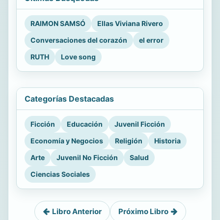
RAIMON SAMSÓ
Ellas Viviana Rivero
Conversaciones del corazón
el error
RUTH
Love song
Categorías Destacadas
Ficción
Educación
Juvenil Ficción
Economía y Negocios
Religión
Historia
Arte
Juvenil No Ficción
Salud
Ciencias Sociales
Libro Anterior
Próximo Libro