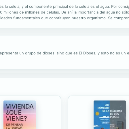
s la célula, y el componente principal de la célula es el agua. Por cons
 millones de millones de células. De ahí la importancia del agua no sólo
 unidades fundamentales que constituyen nuestro organismo. Se compr
decuadamente y que, por ende, se deteriore nuestro cuerpo. Pero aunque
epresenta un grupo de dioses, sino que es Él Dioses, y esto no es un er