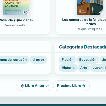
Los números de la felicida
Vivienda ¿Qué viene?
Perúes
Verónica Adler
Enrique Vásquez H.
Categorías Destacad
nes del corazón
el error
Ficción
Educación
Ju
Historia
Arte
Juvenil 
Libro Anterior
Próximo Libro