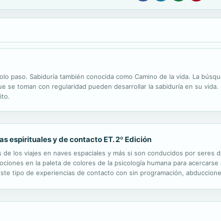
olo paso. Sabiduría también conocida como Camino de la vida. La búsque
ue se toman con regularidad pueden desarrollar la sabiduría en su vida. 
ito.
 espirituales y de contacto ET. 2º Edición
as de los viajes en naves espaciales y más si son conducidos por seres d
ociones en la paleta de colores de la psicología humana para acercarse 
ste tipo de experiencias de contacto con sin programación, abducciones
encia del experimentador una multiplicidad de símbolos que la persona..