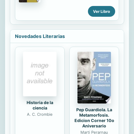
ha tenido fácil y esconde su
la Historia europea. A finales del
vulnerabilidad tras una apariencia
verano de 1937, el joven Franz
Ver Libro
despreocupada. Ella desea salir al
Huchel abandona el «agujero...
mundo y conocer el amor. Él
esconde cicatrices mucho más
profundas que las que marcan su
Novedades Literarias
piel. Ella quiere volar alto y cumplir
ese sueño que no se atreve a
confesar. Ren y Jisoo se conocen
desde niños y no podrían ser más
diferentes. Sin embargo, cuando el
destino los ponga a prueba,
descubrirán que el corazón no
entiende de reglas. Porque hay
polos opuestos que encajan y...
Historia de la
ciencia
Pep Guardiola. La
A. C. Crombie
Metamorfosis.
Edicion Corner 10o
Aniversario
Marti Perarnau