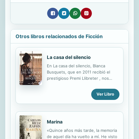
Otros libros relacionados de Ficción
La casa del silencio
En La casa del silencio, Blanca
Busquets, que en 2011 recibió el
prestigioso Premi Llibreter , nos
adentra en la vida de un director de
orquesta alemán exiliado, de su
Ver Libro
criada y de las dos violinistas que
interpretarán el Concierto para dos
violines de Bach. Esta es la historia
de varias mujeres y de algún
Marina
hombre. Mujeres valientes y
sensibles, mujeres apasionadas,
«Quince años más tarde, la memoria
mujeres que aman a los hombres
de aquel día ha vuelto a mí. He visto