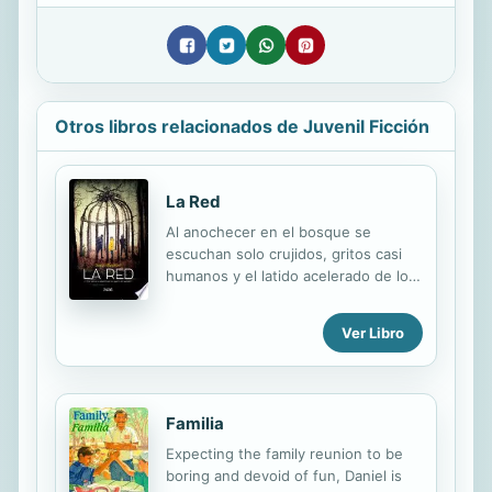
Otros libros relacionados de Juvenil Ficción
La Red
Al anochecer en el bosque se
escuchan solo crujidos, gritos casi
humanos y el latido acelerado de los
corazones de Daniel, Magdalena y
Elías. En sus cabezas, la misma
Ver Libro
pregunta martillea ferozmente:
¿cómo terminaron allí, solos? No hay
comida, ni agua, ni teléfono celular
para pedir ayuda. Parece imposible
Familia
creer que sus familias hayan
decidido abandonarlos. Dos ojos los
Expecting the family reunion to be
espían desde detrás de los árboles y
boring and devoid of fun, Daniel is