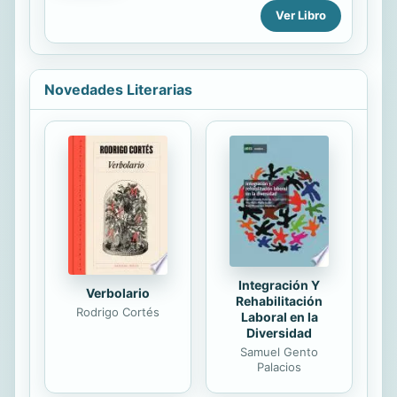
Ver Libro
que el mundo se va a acabar. ¡La
buena es que los Tipos Malos están
aquí para salvarlo! Puede ser que
tengan que "pedir prestado" un
cohete, y que haya algo
Novedades Literarias
desagradable en uno de los trajes
espaciales, y que el Sr. Piraña haya
comido demasiaaados burritos.
Sobrevivir a esta misión puede ser
solo un pequeño paso para el
hombre, pero es un paso enorme
para los Tipos Malos.The bad news?
The world is ending. The good
news? The Bad Guys are back to
save it! ...
Integración Y
Verbolario
Rehabilitación
Rodrigo Cortés
Laboral en la
Diversidad
Samuel Gento
Palacios