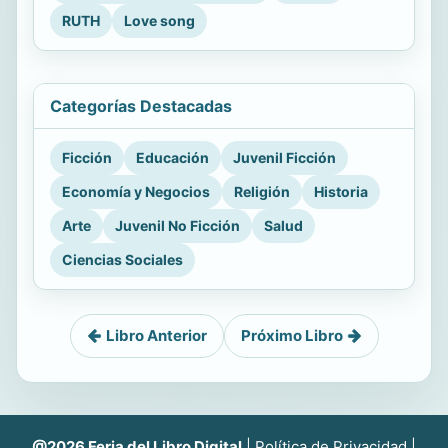
RUTH
Love song
Categorías Destacadas
Ficción
Educación
Juvenil Ficción
Economía y Negocios
Religión
Historia
Arte
Juvenil No Ficción
Salud
Ciencias Sociales
Libro Anterior
Próximo Libro
@2026 Feria del Libro Digital
|
Política de Privacidad
|