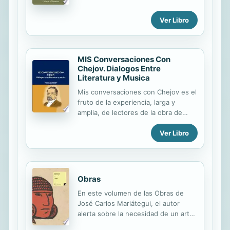
Marianes" and was probably used as
the basis for Le Gobien's work. Le
Ver Libro
Gobien attributed some of the
investigative work for his book to
Morales but the editor makes the
case that the opposite was true
MIS Conversaciones Con
Chejov. Dialogos Entre
Literatura y Musica
Mis conversaciones con Chejov es el
fruto de la experiencia, larga y
amplia, de lectores de la obra de
Chejov y de la experiencia de dos
Ver Libro
escritores enriquecida con
disciplinas tan variadas como la
filosofia, la psicologia, la musica, la
pintura, el cine o el teatro. Este
texto es, obviamente, una realizacion
Obras
imaginaria del deseo de un
En este volumen de las Obras de
encuentro con el mas grande
José Carlos Mariátegui, el autor
escritor ruso, que da lugar a
alerta sobre la necesidad de un arte
conversaciones y cartas; estas
nuevo —acorde con el futuro
muestran la profunda sabiduria de