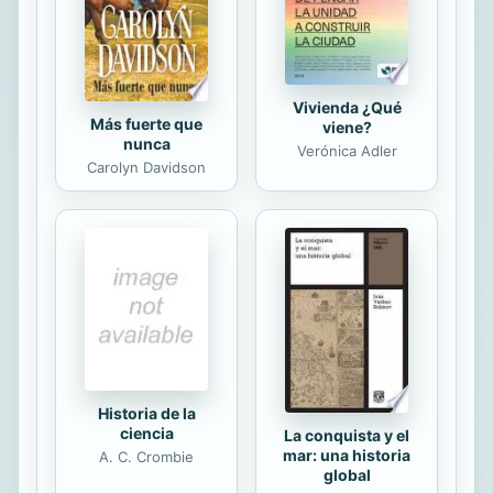
slo en una direccin: la
desestabilizacin en marcha del
rgimen...
Vivienda ¿Qué
Más fuerte que
viene?
nunca
Verónica Adler
Carolyn Davidson
Historia de la
ciencia
La conquista y el
mar: una historia
A. C. Crombie
global