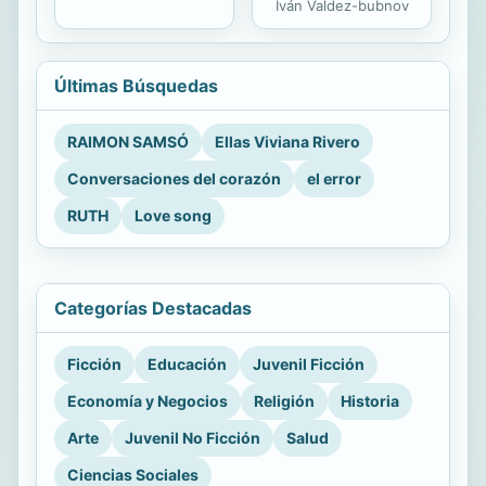
Iván Valdez-bubnov
Últimas Búsquedas
RAIMON SAMSÓ
Ellas Viviana Rivero
Conversaciones del corazón
el error
RUTH
Love song
Categorías Destacadas
Ficción
Educación
Juvenil Ficción
Economía y Negocios
Religión
Historia
Arte
Juvenil No Ficción
Salud
Ciencias Sociales