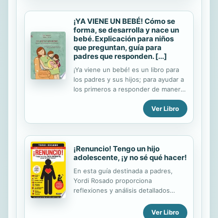
pequeños y las características de los
niños creativos, cómo son, cómo se
comportan y qué características los
¡YA VIENE UN BEBÉ! Cómo se
forma, se desarrolla y nace un
definen. Los niños exploradores no
bebé. Explicación para niños
son más inteligentes ni tienen más
que preguntan, guía para
recursos que otros niños, pero sí
padres que responden. [...]
poseen un "kit" de habilidades
especiales que les convierten en
¡Ya viene un bebé! es un libro para
exploradores, y por tanto en seres
los padres y sus hijos; para ayudar a
creativos.
los primeros a responder de manera
natural a esas difíciles preguntas que
Ver Libro
hacen los niños pequeños sobre el
origen de los bebés, y para saciar la
curiosidad de los segundos y a la vez
entretenerlos. Por ello está
concebido como un cuento y, en
¡Renuncio! Tengo un hijo
adolescente, ¡y no sé qué hacer!
éste, los personajes principales son
un padre, una madre, su hijo y su
En esta guía destinada a padres,
hija; es así un relato dentro de un
Yordi Rosado proporciona
cuento en el que los niños pueden
reflexiones y análisis detallados
sentirse identificados. Éste es un
sobre las distintas etapas de la
libro actualizado y atractivo para los
adolescencia. Llega un nuevo éxito
Ver Libro
niños de esta época, que explica de