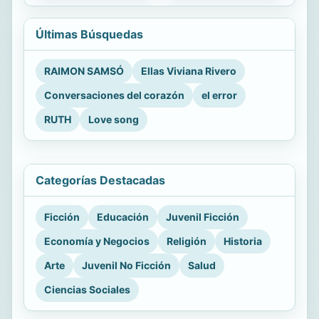
Últimas Búsquedas
RAIMON SAMSÓ
Ellas Viviana Rivero
Conversaciones del corazón
el error
RUTH
Love song
Categorías Destacadas
Ficción
Educación
Juvenil Ficción
Economía y Negocios
Religión
Historia
Arte
Juvenil No Ficción
Salud
Ciencias Sociales