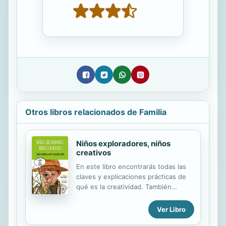
Otros libros relacionados de Familia
Niños exploradores, niños
creativos
En este libro encontrarás todas las
claves y explicaciones prácticas de
qué es la creatividad. También
aprenderás algunos de los hábitos
más comunes que acaban frenando
Ver Libro
el potencial creativo de los más