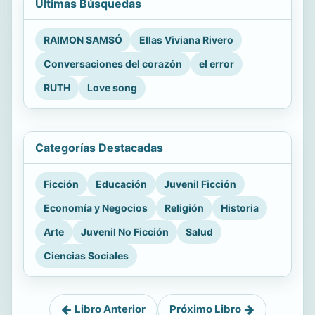
Últimas Búsquedas
RAIMON SAMSÓ
Ellas Viviana Rivero
Conversaciones del corazón
el error
RUTH
Love song
Categorías Destacadas
Ficción
Educación
Juvenil Ficción
Economía y Negocios
Religión
Historia
Arte
Juvenil No Ficción
Salud
Ciencias Sociales
Libro Anterior
Próximo Libro