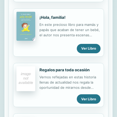
una cuerda. Se trata, de hecho, de
una poderosa herrami
¡Hola, familia!
En este precioso libro para mamás y
papás que acaban de tener un bebé,
el autor nos presenta escenas
cotidianas en las que se traduce el
lenguaje de los recién nacidos, lo
Ver Libro
que les pasa y por qué. El Dr. Álvaro
Bilbao, autor superventas,
acompañado por las delicadas
ilustraciones de Susana Soto, nos
Regalos para toda ocasión
descubre las claves para entender a
nuestro hijo desde su nacimiento.
Vernos reflejadas en estas historia
llenas de actualidad nos regala la
oportunidad de mirarnos desde
afuera, para no permitirnos caer en
la autocomplacencia.
Ver Libro