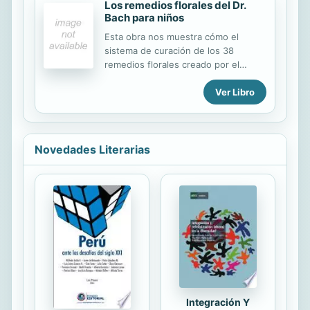
Los remedios florales del Dr.
Bach para niños
Esta obra nos muestra cómo el
sistema de curación de los 38
remedios florales creado por el
doctor Bach puede ayudar en las
Ver Libro
distintas etapas de su desarrollo a
bebés, niños y adolescentes,
conduciendo al lector por los
distintos periodos y vicisitudes que
se han de superar en la infancia y la
Novedades Literarias
adolescencia: la enfermedad, la
escolaridad, el comportamiento, la
pubertad y diversos obstáculos en
los que se requiere un apoyo eficaz
y profundo que trate los aspectos
emocionales que envuelven estos
procesos. Una obra destinada a los
padres, pero también una excelente
fuente de referencia para...
Integración Y