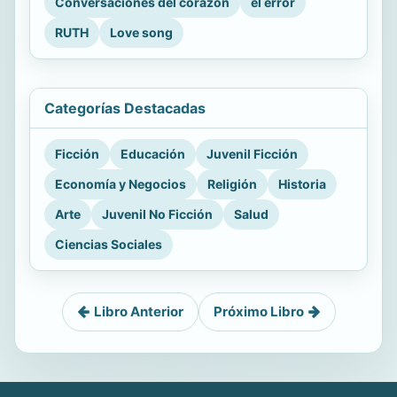
Conversaciones del corazón
el error
RUTH
Love song
Categorías Destacadas
Ficción
Educación
Juvenil Ficción
Economía y Negocios
Religión
Historia
Arte
Juvenil No Ficción
Salud
Ciencias Sociales
Libro Anterior
Próximo Libro