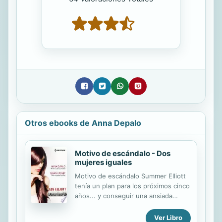
Otros ebooks de Anna Depalo
Motivo de escándalo - Dos
mujeres iguales
Motivo de escándalo Summer Elliott
tenía un plan para los próximos cinco
años... y conseguir una ansiada
entrevista con Zeke Woodlaw era
parte del plan. Pero acostarse con la
Ver Libro