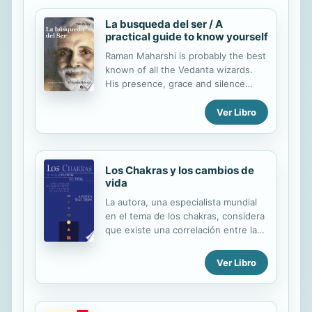
proporcionando todos los datos que
La busqueda del ser / A
necesitamos conocer sobre la
practical guide to know yourself
terapia y la anatomía humana. Con él
aprenderemos detenidamente la
Raman Maharshi is probably the best
técnica básica de shiatsu - cómo,
known of all the Vedanta wizards.
cuánto y dónde se masajea y
His presence, grace and silence
presiona-, así como el tratamiento
captivated, and still attract,
básico que permite...
thousands of seekers from East and
Ver Libro
West. The simplicity of his message
and his life still touches all those
who approach his teachings.
Los Chakras y los cambios de
vida
La autora, una especialista mundial
en el tema de los chakras, considera
que existe una correlación entre la
capacidad para adaptarse a los
cambios de vida y los chakras
Ver Libro
bloqueados. Así, analiza el
funcionamiento de cada chakra y
ofrece al lector una serie de