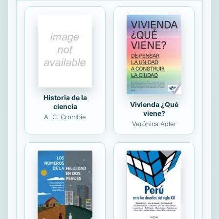
alimentarias es un programa pensado
para toda la familia, validado
científicamente y enfocado en
reentrenar el sistema inmunológico
para que deje de tratar a los
alimentos como enemigos, a fin de
prevenir y revertir los efectos de
estas alergias. La clave, ...
Historia de la
Vivienda ¿Qué
ciencia
viene?
A. C. Crombie
Verónica Adler