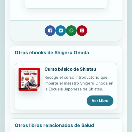
Otros ebooks de Shigeru Onoda
Curso básico de Shiatsu
Recoge el curso introductorio que
imparte el maestro Shigeru Onoda en
la Escuela Japonesa de Shiatsu,
reflejando fielmente las enseñanzas
Ver Libro
del Japan Shiatsu Collegede Tokio,
única escuela de shiatsu reconocida
oficialmente por el Ministerio de
Sanida de Japón. Este curso básico
nos introduce al mundo del shiatsu
Otros libros relacionados de Salud
desde el primer nivel,