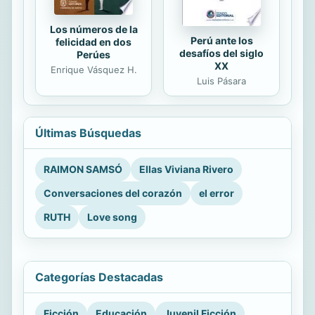
Los números de la
Perú ante los
felicidad en dos
desafíos del siglo
Perúes
XX
Enrique Vásquez H.
Luis Pásara
Últimas Búsquedas
RAIMON SAMSÓ
Ellas Viviana Rivero
Conversaciones del corazón
el error
RUTH
Love song
Categorías Destacadas
Ficción
Educación
Juvenil Ficción