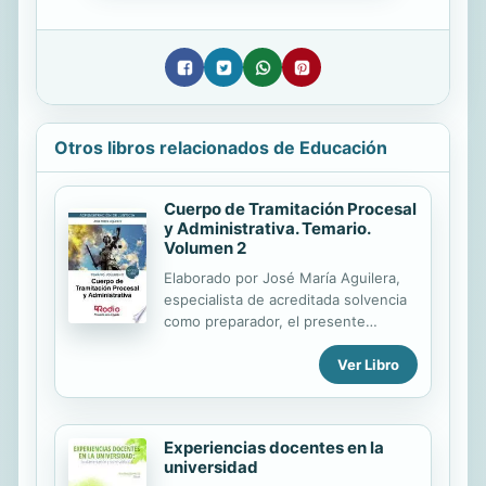
Otros libros relacionados de Educación
Cuerpo de Tramitación Procesal
y Administrativa. Temario.
Volumen 2
Elaborado por José María Aguilera,
especialista de acreditada solvencia
como preparador, el presente
volumen comprende los temas 13 a
Ver Libro
19 del temario oficial establecido
para las pruebas de ingreso,
mediante el sistema general de
acceso libre, al Cuerpo de
Experiencias docentes en la
Tramitación Procesal y Administrativa
universidad
de la Administración de Justicia.