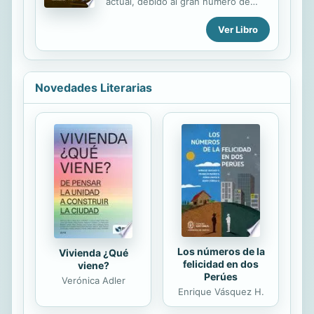
actual, debido al gran número de
profesionales de la educación como
mujeres y hombres que tienen que
educadores en un mundo
Ver Libro
desplazarse por motivos políticos,
audiovisual, algo fundamental en un
económicos o personales. Tanto las
mundo icónico como el actual. La
convenciones internacionalescomo
necesidad de...
los medios de comunicación, dan
cuenta de los obstáculos que
Novedades Literarias
enfrentan quienes abandonan su
país de origen para instalarse en
otro, siendo éste, en algunos casos,
un lugar de paso y, en muchos otros,
lugar de destino. Este fenómeno
engloba una multitud de
dimensiones debido a su
complejidad, las noticias que nos
brindan los medios de
comunicación...
Los números de la
Vivienda ¿Qué
felicidad en dos
viene?
Perúes
Verónica Adler
Enrique Vásquez H.