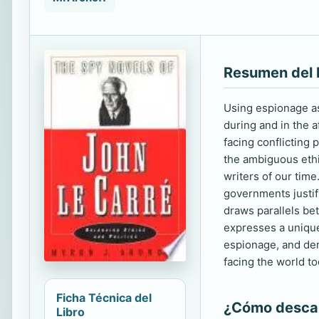
Resumen del 
Using espionage as
during and in the a
facing conflicting 
the ambiguous ethic
writers of our time
governments justif
draws parallels be
expresses a unique 
espionage, and dem
facing the world to
Ficha Técnica del
¿Cómo descarg
Libro