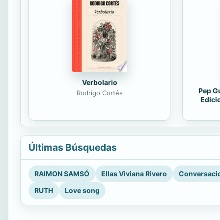
Verbolario
Pep Gu
Rodrigo Cortés
Edici
Últimas Búsquedas
RAIMON SAMSÓ
Ellas Viviana Rivero
Conversacio
RUTH
Love song