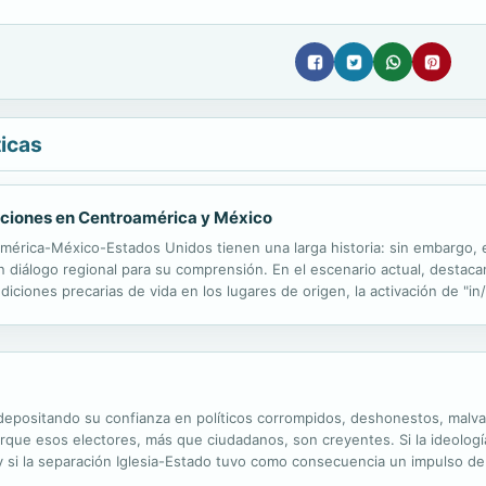
ticas
ciones en Centroamérica y México
américa-México-Estados Unidos tienen una larga historia: sin embargo,
n diálogo regional para su comprensión. En el escenario actual, destac
diciones precarias de vida en los lugares de origen, la activación de "in/
r diversidad de países de origen y de perfiles sociodemográficos de la
depositando su confianza en políticos corrompidos, deshonestos, malva
orque esos electores, más que ciudadanos, son creyentes. Si la ideología
y si la separación Iglesia-Estado tuvo como consecuencia un impulso de
gobierno de los Estados reactivaría el progreso de la humanidad en un.