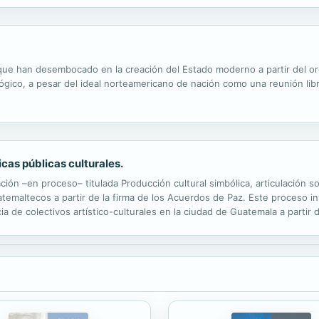
 que han desembocado en la creación del Estado moderno a partir del or
gico, a pesar del ideal norteamericano de nación como una reunión libr
icas públicas culturales.
ación –en proceso– titulada Producción cultural simbólica, articulación s
atemaltecos a partir de la firma de los Acuerdos de Paz. Este proceso i
ia de colectivos artístico-culturales en la ciudad de Guatemala a partir 
e una necesidad muy importante de que tanto artistas como...