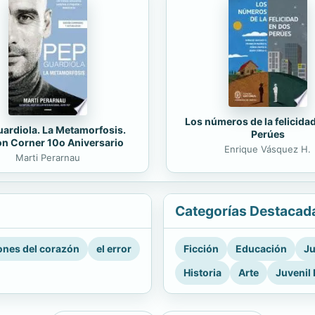
Los números de la felicida
ardiola. La Metamorfosis.
Perúes
on Corner 10o Aniversario
Enrique Vásquez H.
Marti Perarnau
Categorías Destacad
nes del corazón
el error
Ficción
Educación
Ju
Historia
Arte
Juvenil 