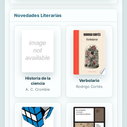
comportamiento parece
consecuencia de una posesión
demoníaca. De manera paralela se
Novedades Literarias
descubre el cadáver
misteriosamente carbonizado de un
alto jerarca eclesiástico. Se trata de
dos hechos sin aparente conexión
entre sí, aunque tal vez están
relacionados de alguna forma
siniestra y oscura... Meriet, el
llamado «novicio del diablo», es
acusado del crimen, y Fray Cadfael,...
Historia de la
Verbolario
ciencia
Rodrigo Cortés
A. C. Crombie