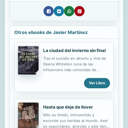
Otros ebooks de Javier Martínez
La ciudad del invierno sin final
Tras el suicidio en directo y viral de
Deena Whitelion (una de las
influencers más conocidas de
Estados Unidos), las vidas de tres
personajes cambiarán para siempre.
Ver Libro
Eva es una empresaria de la alta
sociedad neoyorquina, con una
reputación intachable tras la que se
esconde un traumático pasado. Tras
Hasta que deje de llover
la muerte de su hija, depositará en
Milo es tímido, introvertido y
Oliver su última esperanza para
esconde sus heridas al mundo. Axel
redimir todos sus errores. Oliver es
es espontáneo, atrevido y sólo tiene
un reconocido fotógrafo que se ha