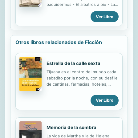
paquidermos - El albatros a pie - La
estrategia de las termitas - La
Ver Libro
brevedad del alción - Cernícalos de
rapiña - El abrazo de las anacondas -
Las criaturas monstruosas.
Otros libros relacionados de Ficción
Estrella de la calle sexta
Tijuana es el centro del mundo cada
sabadito por la noche, con su desfile
de cantinas, farmacias, hoteles,
prostíbulos y restaurantes
dispuestos a lo largo de la línea. La
Ver Libro
única manera de registrar semejante
intensidad son estos magistrales
relatos cortos de un escritor capaz
de mostrar tanto el desencuentro
Memoria de la sombra
entre México y Estados Unidos como
las vidas, amores y altas pasiones de
La vida de Martha y la de Helena