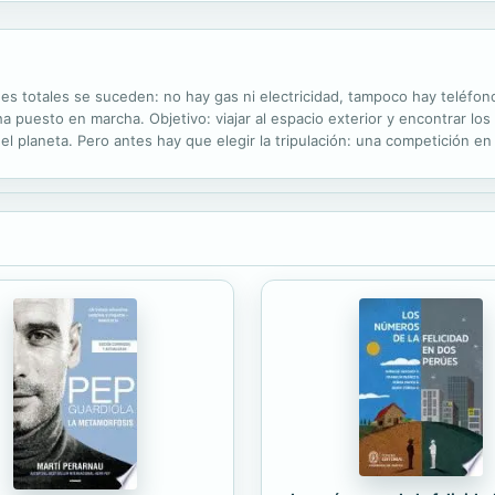
s totales se suceden: no hay gas ni electricidad, tampoco hay teléfono ni
a puesto en marcha. Objetivo: viajar al espacio exterior y encontrar 
l planeta. Pero antes hay que elegir la tripulación: una competición en
e de sus fuerzas físicas y mentales.¿Pero en quién confiar?...