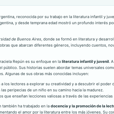
gentina, reconocida por su trabajo en la literatura infantil y juv
entina, y desde temprana edad mostró un profundo interés por las
ersidad de Buenos Aires
, donde se formó en literatura y desarrol
obras que abarcan diferentes géneros, incluyendo cuentos, nove
raciela Repún es su enfoque en la
literatura infantil y juvenil
. A
el público. Sus historias suelen abordar temas universales como l
es. Algunas de sus obras más conocidas incluyen:
 a los lectores a explorar su creatividad y a descubrir el poder 
a las peripecias de un niño en su camino hacia la madurez.
os que enseñan lecciones valiosas a través de las experiencias 
 también ha trabajado en la
docencia y la promoción de la lect
mentando el amor por la literatura entre los más jóvenes. Su co