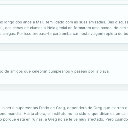
o ao longo dos anos a Malu tem lidado com as suas amizades. Das discu
), das cenas de ciumes a ideia genial de formarem uma banda, de certez
s amigas. Por isso prepara-te para embarcar nesta viagem repleta de bo
os que temos».
upo de amigos que celebran cumpleaños y pasean por la playa.
la serie superventas Diario de Greg, dependerá de Greg que cierren o n
eno mundial. Hasta ahora, el instituto no ha sido lo que diríamos un ca
io porque está en ruinas, a Greg no se le ve muy afectado. Pero cuando
son, las cosas cambian. ¿Podrán Greg y sus compañeros salvar su...