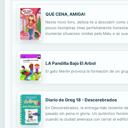
QUE CENA, AMIGA!
Neste novo livro, delicia-te a descobrir com
pouco lisonjeiras (mas perfeitamente honestas
inumeras situacoes vividas pela Malu e as sua
sua protagonista, «um dos bens mais precios
LA Pandilla Bajo El Arbol
El gato Merlín provoca la formación de un gr
Diario de Greg 18 - Descerebrados
En Descerebrados, la entrega más reciente de 
pasado sin pena ni gloria. Un auténtico fenóm
cuando la ciudad amenaza con cerrar el edific
instituto que a su mejor amigo, Rowley Jeffer