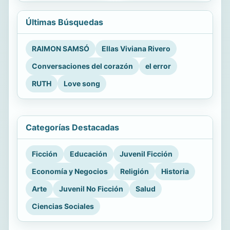
Últimas Búsquedas
RAIMON SAMSÓ
Ellas Viviana Rivero
Conversaciones del corazón
el error
RUTH
Love song
Categorías Destacadas
Ficción
Educación
Juvenil Ficción
Economía y Negocios
Religión
Historia
Arte
Juvenil No Ficción
Salud
Ciencias Sociales