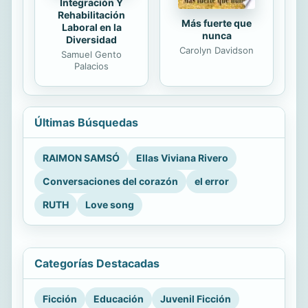
Integración Y
Rehabilitación
Más fuerte que
Laboral en la
nunca
Diversidad
Carolyn Davidson
Samuel Gento
Palacios
Últimas Búsquedas
RAIMON SAMSÓ
Ellas Viviana Rivero
Conversaciones del corazón
el error
RUTH
Love song
Categorías Destacadas
Ficción
Educación
Juvenil Ficción