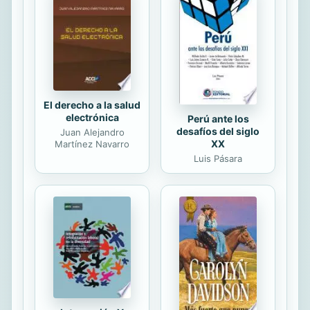
que los envuelve a todos: El primero
de ellos es una novela completa que
lleva por título Una sombra en la
penumbra: Ambientada en la década
de los 90, recrea los...
El derecho a la salud
electrónica
Perú ante los
desafíos del siglo
Juan Alejandro
XX
Martínez Navarro
Luis Pásara