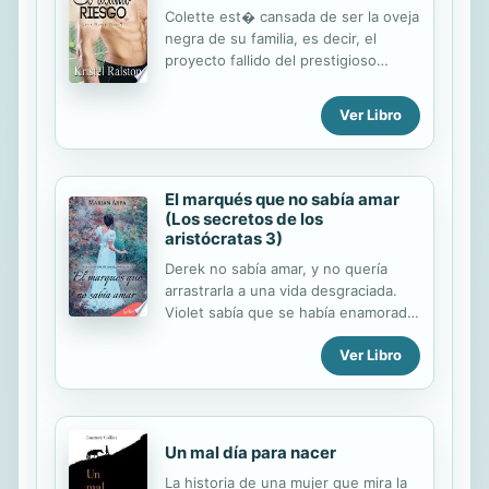
Colette est� cansada de ser la oveja
negra de su familia, es decir, el
proyecto fallido del prestigioso
matrimonio Kessler. Ahora, m�s que
nunca, est� dispuesta a demostrar
Ver Libro
su val�a profesional como
periodista. Cuando le llega una
oportunidad laboral, acepta
jug�rselo todo. Pero no cuenta con
El marqués que no sabía amar
reencontrarse con la �nica persona
(Los secretos de los
capaz de confundirla lo suficiente
aristócratas 3)
para echar por tierra su
Derek no sabía amar, y no quería
determinaci�n de alejarse de
arrastrarla a una vida desgraciada.
aquello que todos llaman tentaci�n.
Violet sabía que se había enamorado
Sin embargo, lo m�s dif�cil ser�
del hombre equivocado, nunca un
lidiar con un gran secreto que
Ver Libro
lord se iba a casar con ella. Derek
llegar� para desequilibrarla,
Carlington era un joven lord que
dej�ndola confusa y...
había crecido sin amor. Su vida
estuvo llena de caras agrias y de
obligaciones que su padre se
Un mal día para nacer
ocupaba de supervisar, aunque no
La historia de una mujer que mira la
viviera en la misma casa. Los criados