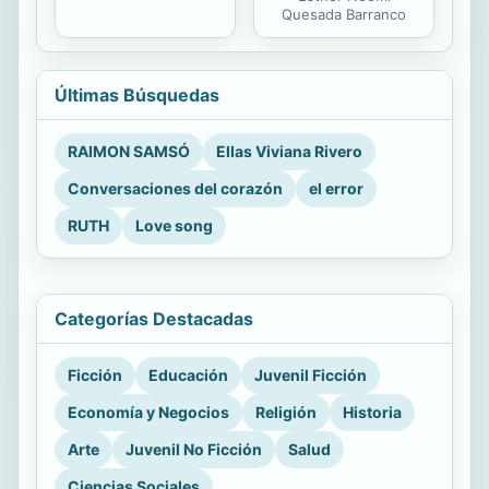
Quesada Barranco
Últimas Búsquedas
RAIMON SAMSÓ
Ellas Viviana Rivero
Conversaciones del corazón
el error
RUTH
Love song
Categorías Destacadas
Ficción
Educación
Juvenil Ficción
Economía y Negocios
Religión
Historia
Arte
Juvenil No Ficción
Salud
Ciencias Sociales