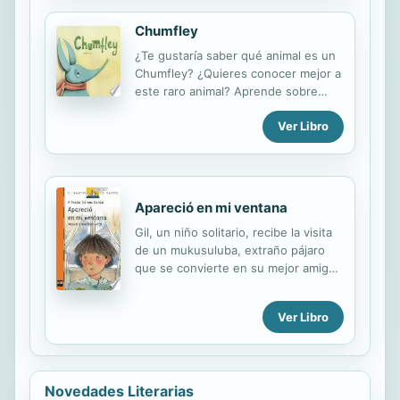
tolerance, diversity, and the power
Chumfley
of friendship.
¿Te gustaría saber qué animal es un
Chumfley? ¿Quieres conocer mejor a
este raro animal? Aprende sobre
animales poco conocidos en este
Ver Libro
libro. ¿Has visto alguna vez a un
cerdo hormiguero? ¿Sabes qué
comen las chinchillas? ¿Qué es una
musaraña elefante de trompa
dorada?
Apareció en mi ventana
Gil, un niño solitario, recibe la visita
de un mukusuluba, extraño pájaro
que se convierte en su mejor amigo.
Y no solo para él, sino también para
toda su familia. Pero, ¿es el único
Ver Libro
remedio para los problemas de
comunicación en el hogar? Una
historia que muestra la importancia
del diálogo familiar.
Novedades Literarias