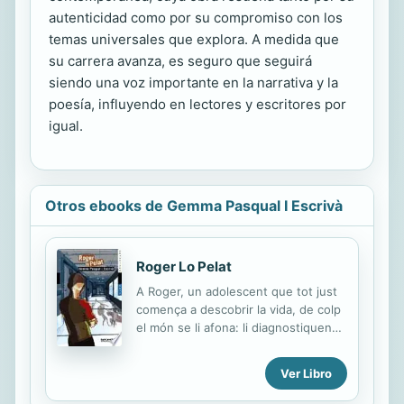
autenticidad como por su compromiso con los
temas universales que explora. A medida que
su carrera avanza, es seguro que seguirá
siendo una voz importante en la narrativa y la
poesía, influyendo en lectores y escritores por
igual.
Otros ebooks de Gemma Pasqual I Escrivà
Roger Lo Pelat
A Roger, un adolescent que tot just
comença a descobrir la vida, de colp
el món se li afona: li diagnostiquen
un càncer. A partir d ' aquest
moment haurà de lluitar contra
Ver Libro
aquesta terrible malaltia. L ' ajuda
dels seus pares i del seu amic seran