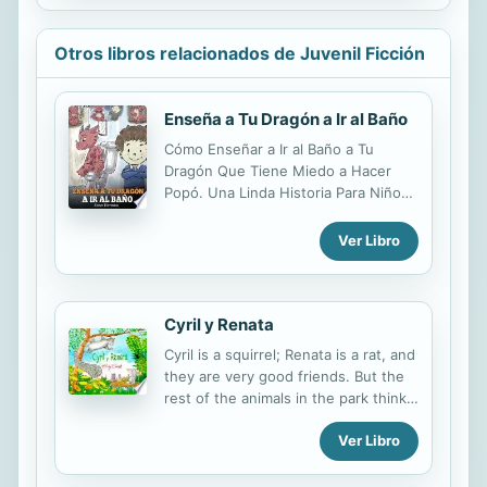
fonamentals, però sobretot l ' ajuda
d ' Ona, una amiga molt especial.
Otros libros relacionados de Juvenil Ficción
Roger es veurà identificat amb Tirant
lo Blanc i, com ell, haurà de compartir
les dures batalles contra la mort amb
Enseña a Tu Dragón a Ir al Baño
la seua inexperiència com a
enamorat. El protagonista descobrirà
Cómo Enseñar a Ir al Baño a Tu
que la vida és una lluita i que els
Dragón Que Tiene Miedo a Hacer
cavallers valerosos i intrèpids són els
Popó. Una Linda Historia Para Niños
que sempre...
Para Hacer que el Entrenamiento
para ir al Baño sea Divertido y Fácil.
Ver Libro
Cyril y Renata
Cyril is a squirrel; Renata is a rat, and
they are very good friends. But the
rest of the animals in the park think
that a squirrel and a rat shouldn't
Ver Libro
play together. With a perfect mixture
of humor and sensibility, Emily
Gravett offers us a story about