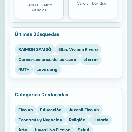
Carolyn Davidson
Samuel Gento
Palacios
Últimas Búsquedas
RAIMON SAMSÓ
Ellas Viviana Rivero
Conversaciones del corazón
el error
RUTH
Love song
Categorías Destacadas
Ficción
Educación
Juvenil Ficción
Economía y Negocios
Religión
Historia
Arte
Juvenil No Ficción
Salud