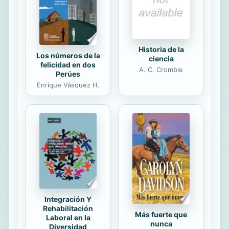
obra de Levi Pinfold, ganador de la
Medalla Kate Greenaway, cada uno
de los libros...
Historia de la
Los números de la
ciencia
felicidad en dos
A. C. Crombie
Perúes
Enrique Vásquez H.
Integración Y
Rehabilitación
Más fuerte que
Laboral en la
nunca
Diversidad