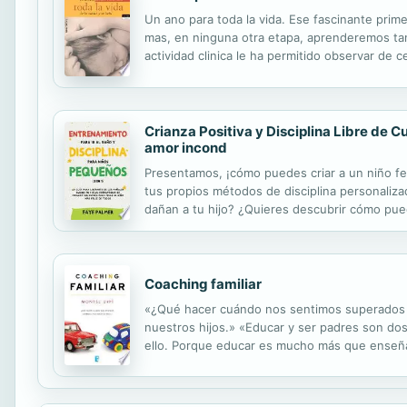
Un ano para toda la vida. Ese fascinante pri
mas, en ninguna otra etapa, aprenderemos tanta
actividad clinica le ha permitido observar de
[angle quotation mark, left]recetario[angle q
Crianza Positiva y Disciplina Libre de C
amor incond
Presentamos, ¡cómo puedes criar a un niño felí
tus propios métodos de disciplina personaliza
dañan a tu hijo? ¿Quieres descubrir cómo pued
estoy seguro de que respondió afirmativamente
Coaching familiar
«¿Qué hacer cuándo nos sentimos superados p
nuestros hijos.» «Educar y ser padres son do
ello. Porque educar es mucho más que enseñar 
transmitir sueños, valores, ilusiones y una f