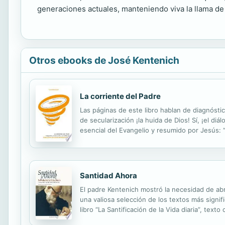
generaciones actuales, manteniendo viva la llama de l
Otros ebooks de José Kentenich
La corriente del Padre
Las páginas de este libro hablan de diagnósti
de secularización ¡la huida de Dios! Sí, ¡el d
esencial del Evangelio y resumido por Jesús: 
Schoenstatt y que sacan a la luz las corriente
Santidad Ahora
El padre Kentenich mostró la necesidad de abri
una valiosa selección de los textos más signif
libro “La Santificación de la Vida diaria”, tex
de dos centenares de libros. Su línea editorial