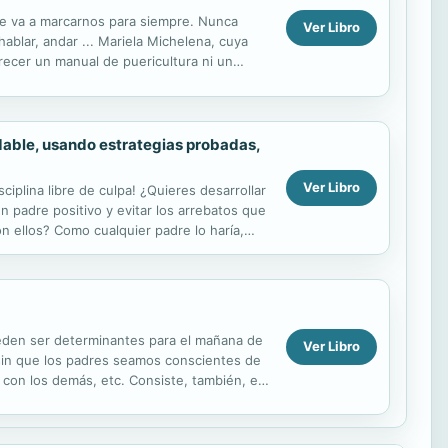
ue va a marcarnos para siempre. Nunca
Ver Libro
ablar, andar ... Mariela Michelena, cuya
recer un manual de puericultura ni un
ed misma, desde que...
udable, usando estrategias probadas,
Ver Libro
iplina libre de culpa! ¿Quieres desarrollar
 padre positivo y evitar los arrebatos que
n ellos? Como cualquier padre lo haría,
eden ser determinantes para el mañana de
Ver Libro
 sin que los padres seamos conscientes de
 con los demás, etc. Consiste, también, en
o...