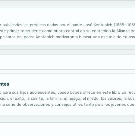
do publicadas las prédicas dadas por el padre José Kentenich (1885- 196
te primer tomo tiene como punto central en su contenido la Alianza de
 palabras del padre Kentenich motivaron a buscar una escuela de educac
 mundo moderno. La Santísima Virgen se la ofrece en sus Santuarios de 
entes
 para sus hijos adolescentes, Josep López ofrece en este libro un rec
n, el éxito, la suerte, la familia, el riesgo, el miedo, los valores, la b
una serie de observaciones y consejos útiles tanto para los jóvenes qu
s de su educación.