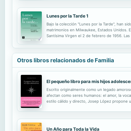
Lunes por la Tarde 1
Bajo la colección "Lunes por la Tarde", han si
matrimonios en Milwaukee, Estados Unidos. Es
Santísima Virgen el 2 de febrero de 1956. Las
familia santos en este tiempo y en medio del
Otros libros relacionados de Familia
El pequeño libro para mis hijos adolesc
Escrito originalmente como un legado amoroso
afectan como seres humanos: el amor, la vocació
estilo cálido y directo, Josep López propone 
edad adulta como para los adultos encargado
Un Año para Toda la Vida