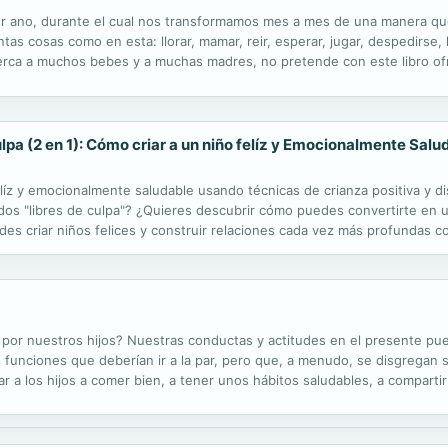
mer ano, durante el cual nos transformamos mes a mes de una manera q
s cosas como en esta: llorar, mamar, reir, esperar, jugar, despedirse, h
 cerca a muchos bebes y a muchas madres, no pretende con este libro of
uotation mark, right] psicologico, sino acompanar a cualquier mama, ust
ulpa (2 en 1): Cómo criar a un niño felíz y Emocionalmente Sal
z y emocionalmente saludable usando técnicas de crianza positiva y disc
dos "libres de culpa"? ¿Quieres descubrir cómo puedes convertirte en un
es criar niños felices y construir relaciones cada vez más profundas co
 a esas preguntas. Pero la crianza de los hijos, no siempre es ...
or nuestros hijos? Nuestras conductas y actitudes en el presente pu
s funciones que deberían ir a la par, pero que, a menudo, se disgregan
a los hijos a comer bien, a tener unos hábitos saludables, a compartir
orma personal, honesta y profunda de entender la vida. Y creo que cuand