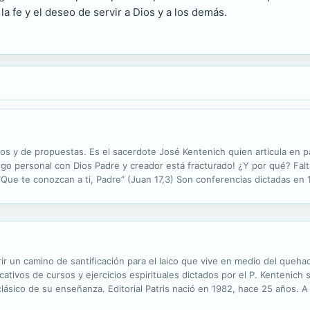
a fe y el deseo de servir a Dios y a los demás.
cos y de propuestas. Es el sacerdote José Kentenich quien articula en 
iálogo personal con Dios Padre y creador está fracturado! ¿Y por qué? Fa
“Que te conozcan a ti, Padre” (Juan 17,3) Son conferencias dictadas en 
s de vida de ese entonces en esa porción de Iglesia. José...
r un camino de santificación para el laico que vive en medio del quehac
icativos de cursos y ejercicios espirituales dictados por el P. Kentenic
to clásico de su enseñanza. Editorial Patris nació en 1982, hace 25 años.
 contempla todo lo relacionado con el desarrollo...