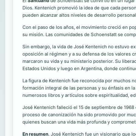
El
Santuario
de Schoenstatt se convirtió en un lugar
Dios. Kentenich promovió la idea de que cada persona
pueden alcanzar altos niveles de desarrollo personal 
Con el paso de los años, el movimiento creció en pop
su misión. Las comunidades de Schoenstatt se comprom
Sin embargo, la vida de José Kentenich no estuvo ex
oposición al régimen y a su defensa de los valores 
marcaron su vida y su ministerio posterior. Su libera
Estados Unidos y luego en Argentina, donde contin
La figura de Kentenich fue reconocida por muchos no
formación integral de las personas y su énfasis en 
numerosos libros y artículos sobre espiritualidad, e
José Kentenich falleció el 15 de septiembre de 1968 
proceso de canonización ha sido promovido por much
quienes buscan una vida más profunda y comprometid
En resumen
, José Kentenich fue un visionario que l