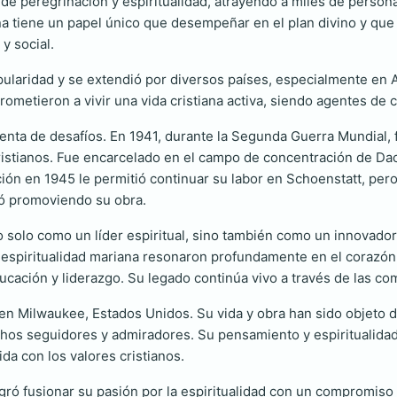
 de peregrinación y espiritualidad, atrayendo a miles de person
 tiene un papel único que desempeñar en el plan divino y que a
y social.
ularidad y se extendió por diversos países, especialmente en A
etieron a vivir una vida cristiana activa, siendo agentes de ca
enta de desafíos. En 1941, durante la Segunda Guerra Mundial, f
cristianos. Fue encarcelado en el campo de concentración de D
ción en 1945 le permitió continuar su labor en Schoenstatt, pero
uó promoviendo su obra.
 solo como un líder espiritual, sino también como un innovador 
la espiritualidad mariana resonaron profundamente en el corazó
ducación y liderazgo. Su legado continúa vivo a través de las 
en Milwaukee, Estados Unidos. Su vida y obra han sido objeto de 
os seguidores y admiradores. Su pensamiento y espiritualidad 
a con los valores cristianos.
ogró fusionar su pasión por la espiritualidad con un compromiso