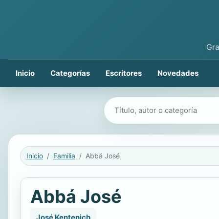
Gra
Inicio
Categorías
Escritores
Novedades
Buscar libros
Inicio
Familia
Abbá José
Abbá José
José Kentenich