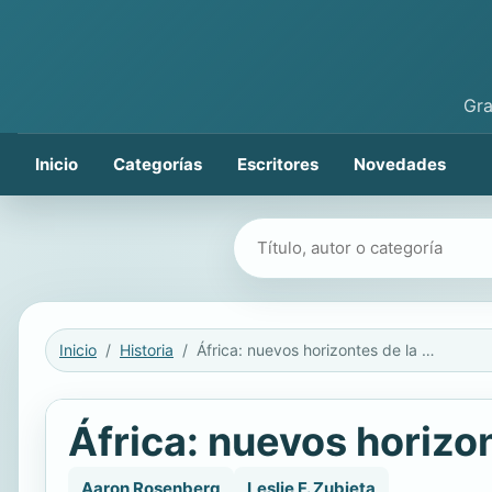
Gra
Inicio
Categorías
Escritores
Novedades
Buscar libros
Inicio
Historia
África: nuevos horizontes de la etnografía Mexicana
África: nuevos horizo
Aaron Rosenberg
Leslie F. Zubieta