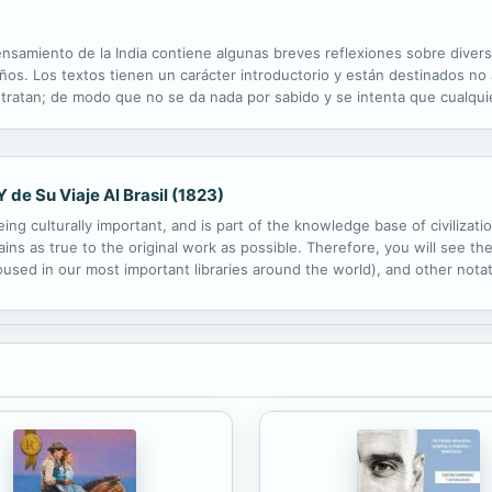
ensamiento de la India contiene algunas breves reflexiones sobre diver
ños. Los textos tienen un carácter introductorio y están destinados no 
tratan; de modo que no se da nada por sabido y se intenta que cualquie
 de Su Viaje Al Brasil (1823)
ng culturally important, and is part of the knowledge base of civilizat
ins as true to the original work as possible. Therefore, you will see the
ed in our most important libraries around the world), and other notatio
ssibly other nations. Within the United States, you may freely copy and