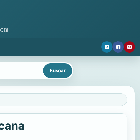
MOBI
icana