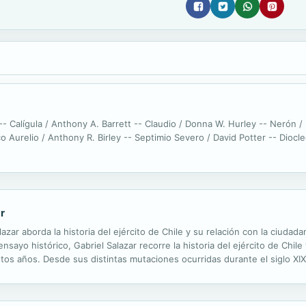
 Calígula / Anthony A. Barrett -- Claudio / Donna W. Hurley -- Nerón / 
o Aurelio / Anthony R. Birley -- Septimio Severo / David Potter -- Diocl
ar
azar aborda la historia del ejército de Chile y su relación con la ciuda
ayo histórico, Gabriel Salazar recorre la historia del ejército de Chile 
tos años. Desde sus distintas mutaciones ocurridas durante el siglo XIX 
 Balmaceda), pasando por el caudillismo ibañista,...