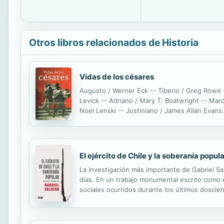
Otros libros relacionados de Historia
Vidas de los césares
Augusto / Werner Eck -- Tiberio / Greg Rowe --
Levick -- Adriano / Mary T. Boatwright -- Marc
Noel Lenski -- Justiniano / James Allan Evans.
El ejército de Chile y la soberanía popul
La investigación más importante de Gabriel Sal
días. En un trabajo monumental escrito como ens
sociales ocurridos durante los últimos doscien
el ejército privado que derrocó al gobierno de