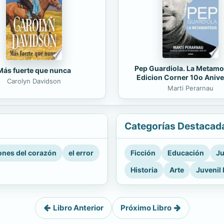
Pep Guardiola. La Metamo
Más fuerte que nunca
Edicion Corner 10o Anive
Carolyn Davidson
Marti Perarnau
Categorías Destacad
nes del corazón
el error
Ficción
Educación
Ju
Historia
Arte
Juvenil 
Libro Anterior
Próximo Libro