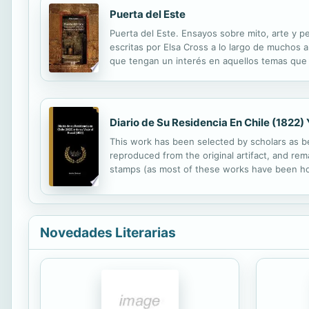
Puerta del Este
Puerta del Este. Ensayos sobre mito, arte y p
escritas por Elsa Cross a lo largo de muchos a
que tengan un interés en aquellos temas que 
seguir su lectura con relativa facilidad.
Diario de Su Residencia En Chile (1822) Y
This work has been selected by scholars as bei
reproduced from the original artifact, and rema
stamps (as most of these works have been hous
domain in the United States of America, and po
Novedades Literarias