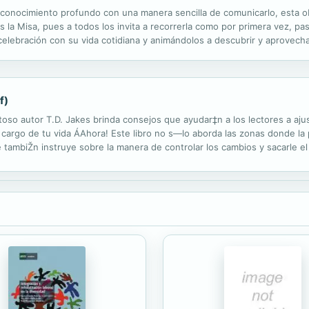
ga conocimiento profundo con una manera sencilla de comunicarlo, esta o
la Misa, pues a todos los invita a recorrerla como por primera vez, pa
celebración con su vida cotidiana y animándolos a descubrir y aprovecha
n a Su banquete.
f)
itoso autor T.D. Jakes brinda consejos que ayudar‡n a los lectores a aj
 cargo de tu vida ÁAhora! Este libro no s—lo aborda las zonas donde la 
ue tambiŽn instruye sobre la manera de controlar los cambios y sacarle e
–os de ejercer la consejer’a y de trabajar tanto con...