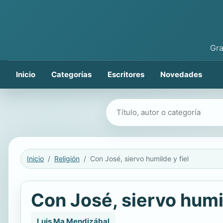
Gra
Inicio
Categorías
Escritores
Novedades
Buscar libros
Inicio
Religión
Con José, siervo humilde y fiel
Con José, siervo humil
Luis Ma Mendizábal