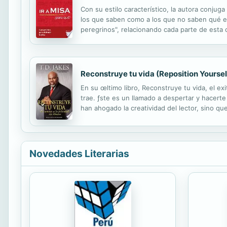
Con su estilo característico, la autora conju
los que saben como a los que no saben qué es 
peregrinos", relacionando cada parte de esta 
colmando a todos los que aceptan la invitació
Reconstruye tu vida (Reposition Yoursel
En su œltimo libro, Reconstruye tu vida, el ex
trae. ƒste es un llamado a despertar y hacerte
han ahogado la creatividad del lector, sino q
del conocimiento adquirido en m‡s de treinta a
Novedades Literarias