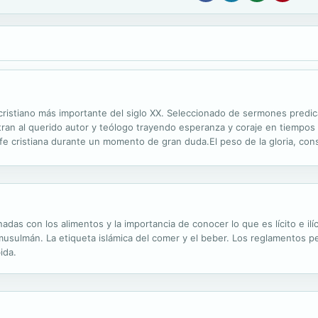
or cristiano más importante del siglo XX. Seleccionado de sermones pred
n al querido autor y teólogo trayendo esperanza y coraje en tiempos 
a fe cristiana durante un momento de gran duda.El peso de la gloria, c
ón incomparable de virtud, bondad, deseo, y gloria. También están inclu
adas con los alimentos y la importancia de conocer lo que es lícito e ilíci
 musulmán. La etiqueta islámica del comer y el beber. Los reglamentos per
ida.