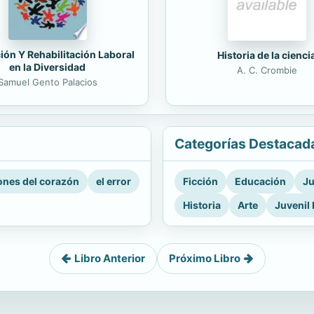
ión Y Rehabilitación Laboral
Historia de la cienci
en la Diversidad
A. C. Crombie
Samuel Gento Palacios
Categorías Destacad
nes del corazón
el error
Ficción
Educación
Ju
Historia
Arte
Juvenil 
Libro Anterior
Próximo Libro