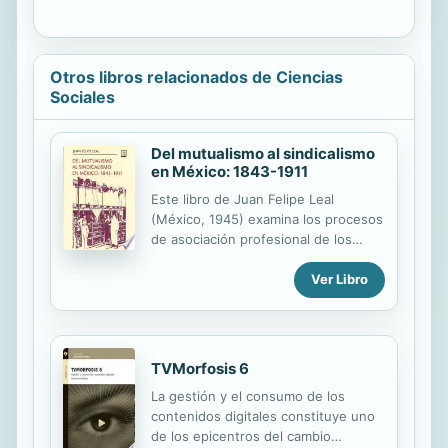
Otros libros relacionados de Ciencias
Sociales
Del mutualismo al sindicalismo
en México: 1843-1911
Este libro de Juan Felipe Leal
(México, 1945) examina los procesos
de asociación profesional de los
trabajadores de la industria —
Ver Libro
artesanos urbanos, obreros fabriles,
operarios de la minería y la
metalurgia, así como de los
transportes y las comunicaciones—
en el intervalo comprendido entre la
TVMorfosis 6
organización de las primeras
La gestión y el consumo de los
sociedades de socorros mutuos
contenidos digitales constituye uno
(1843) y la proliferación de las
de los epicentros del cambio
agrupaciones sindicales (1911). El