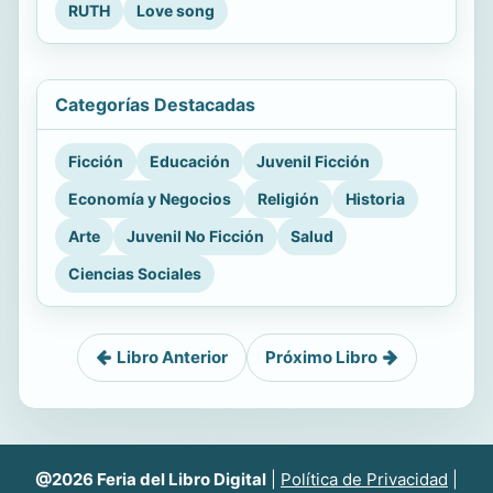
RUTH
Love song
Categorías Destacadas
Ficción
Educación
Juvenil Ficción
Economía y Negocios
Religión
Historia
Arte
Juvenil No Ficción
Salud
Ciencias Sociales
Libro Anterior
Próximo Libro
@2026 Feria del Libro Digital
|
Política de Privacidad
|