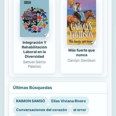
Integración Y
Rehabilitación
Más fuerte que
Laboral en la
nunca
Diversidad
Carolyn Davidson
Samuel Gento
Palacios
Últimas Búsquedas
RAIMON SAMSÓ
Ellas Viviana Rivero
Conversaciones del corazón
el error