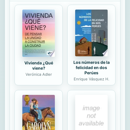
a Chile junto a su familia. Sin
embargo, la falta de respuestas, las
pocas explicaciones y la ambigüedad
de la situación familiar con la que se
encuentra, conllevan frustraciones,
asuntos que resolver y nuevos
conflictos aún de mayor...
Los números de la
Vivienda ¿Qué
felicidad en dos
viene?
Perúes
Verónica Adler
Enrique Vásquez H.