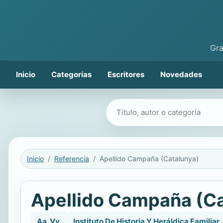
Gra
Inicio
Categorías
Escritores
Novedades
Buscar libros
Inicio
Referencia
Apellido Campaña (Catalunya)
Apellido Campaña (Ca
Aa. Vv.
Instituto De Historia Y Heráldica Familiar