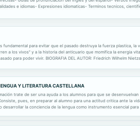
recisas- Gulas de pronunciacion del ingles y del espanol- Verbos irreg
alidades e idiomas- Expresiones idiomaticas- Terminos tecnicos, cientifi
mos en ambos idiomas- Pronunciacion de las entradas del ingles
 fundamental para evitar que el pasado destruya la fuerza plastica, la vi
 a los vivos" y a la historia del anticuario que momifica la energia vit
l pasado para poder vivir. BIOGRAFIA DEL AUTOR: Friedrich Wilhelm Niet
ntra la cultura contemporanea, la religion y la filosofia giran en torno a u
 LENGUA Y LITERATURA CASTELLANA
ción trate de ser una ayuda a los alumnos para que se desenvuelvan en
onsiste, pues, en preparar al alumno para una actitud critica ante la vid
o desarrollar la conciencia de la lengua como instrumento esencial para
lado, el estudio de la literatura a través de comentarios de textos tamb