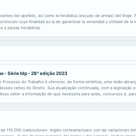
evantes del apellido, así como la heráldica (escudo de armas) del linaje
otocolo cuya finalidad es la de garantizar la veracidad y utilidad de la 
s y piezas heráldicas.
o - Série Idp - 28ª edição 2023
 Processo do Trabalho é oferecer, de forma sintética, uma visão abrange
esses ramos do Direito. Sua atualização continuada, com a legislação e
dioso obter a informação de que necessita para aulas, concursos e, par
arte que trata do Direito Comparado, não usual na maioria ...
e 110 000 traducciones- Ingles norteamericano con las variaciones brit