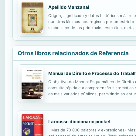
Apellido Manzanal
Origen, significado y datos históricos más rel
nuestras láminas nos regimos por un estricto pr
simbolismo de los principales esmaltes, metale
Otros libros relacionados de Referencia
Manual de Direito e Processo do Trabalh
O objetivo do Manual Esquemático de Direito e
consulta rápida e a compreensão sistemática d
os mais variados públicos, permitindo ao estu
a prática forense diária exige. Incluindo uma p
Larousse diccionario pocket
- Mas de 70 000 palabras y expresiones- Mas d