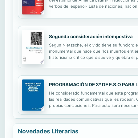
del espanol de America Latina- Traducciones p
verbos del espanol- Lista de naciones, nacion
Separacion silabica en ambos idiomas- Sinoni
Segunda consideración intempestiva
Segun Nietzsche, el olvido tiene su funcion: es
monumental que hace que "los muertos entierren
historicismo critico que disuelve y quiebra e
el seno de una familia luterana. Sus criticas co
PROGRAMACIÓN DE 3º DE E.S.O PARA
He considerado fundamental que esta programa
las realidades comunicativas que les rodean. C
propias conclusiones. Para esto será necesari
sentimientos y opiniones personales. Por otro 
Novedades Literarias