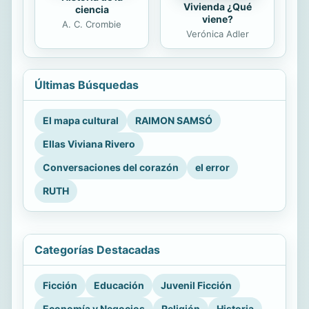
Vivienda ¿Qué
ciencia
viene?
A. C. Crombie
Verónica Adler
Últimas Búsquedas
El mapa cultural
RAIMON SAMSÓ
Ellas Viviana Rivero
Conversaciones del corazón
el error
RUTH
Categorías Destacadas
Ficción
Educación
Juvenil Ficción
Economía y Negocios
Religión
Historia