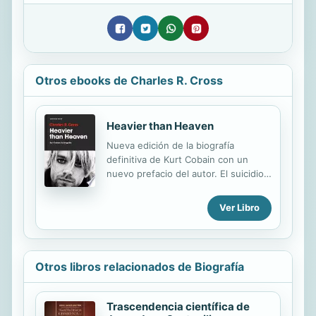
Otros ebooks de Charles R. Cross
Heavier than Heaven
Nueva edición de la biografía
definitiva de Kurt Cobain con un
nuevo prefacio del autor. El suicidio
fue el último acto que definió la
personalidad de Kurt Cobain, tras
Ver Libro
una existencia repleta de rabia, dolor
e inspiración. En esta biografía ya
clásica, el periodista Charles R. Cross
pone su extenso conocimiento de la
Otros libros relacionados de Biografía
escena de Seattle al servicio de la
narración de una vida fascinante.
Tras más de cuatrocientas
Trascendencia científica de
entrevistas y cuatro años de