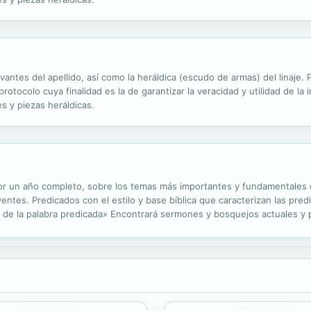
evantes del apellido, así como la heráldica (escudo de armas) del linaje
otocolo cuya finalidad es la de garantizar la veracidad y utilidad de la 
s y piezas heráldicas.
r un año completo, sobre los temas más importantes y fundamentales de 
yentes. Predicados con el estilo y base bíblica que caracterizan las pr
 de la palabra predicada» Encontrará sermones y bosquejos actuales y pr
, Marcos y Apocalipsis y la relación entre ellos y todo el texto bíblico.