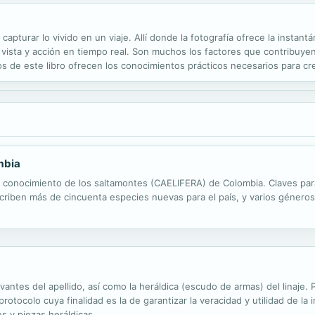
apturar lo vivido en un viaje. Allí donde la fotografía ofrece la instan
vista y acción en tiempo real. Son muchos los factores que contribuyen
 de este libro ofrecen los conocimientos prácticos necesarios para cre
a sugerencias creativas y trucos de edición. Con un smartphone se film
mbia
l conocimiento de los saltamontes (CAELIFERA) de Colombia. Claves para s
riben más de cincuenta especies nuevas para el país, y varios géneros.
evantes del apellido, así como la heráldica (escudo de armas) del linaje
otocolo cuya finalidad es la de garantizar la veracidad y utilidad de la 
s y piezas heráldicas.