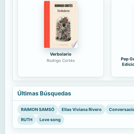
Verbolario
Pep Gu
Rodrigo Cortés
Edici
Últimas Búsquedas
RAIMON SAMSÓ
Ellas Viviana Rivero
Conversacio
RUTH
Love song