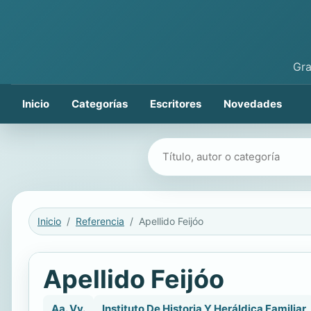
Gra
Inicio
Categorías
Escritores
Novedades
Buscar libros
Inicio
Referencia
Apellido Feijóo
Apellido Feijóo
Aa. Vv.
Instituto De Historia Y Heráldica Familiar