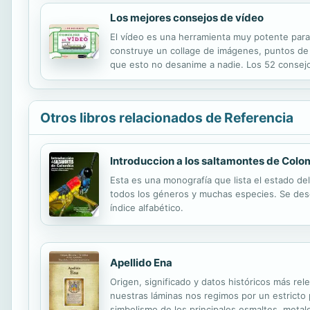
Los mejores consejos de vídeo
El vídeo es una herramienta muy potente para c
construye un collage de imágenes, puntos de 
que esto no desanime a nadie. Los 52 consejos
los temas más técnicos y de composición hast
Otros libros relacionados de Referencia
Introduccion a los saltamontes de Colo
Esta es una monografía que lista el estado de
todos los géneros y muchas especies. Se desc
índice alfabético.
Apellido Ena
Origen, significado y datos históricos más rel
nuestras láminas nos regimos por un estricto pr
simbolismo de los principales esmaltes, metale