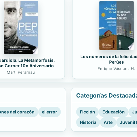
Los números de la felicida
ardiola. La Metamorfosis.
Perúes
on Corner 10o Aniversario
Enrique Vásquez H.
Marti Perarnau
Categorías Destacad
nes del corazón
el error
Ficción
Educación
Ju
Historia
Arte
Juvenil 