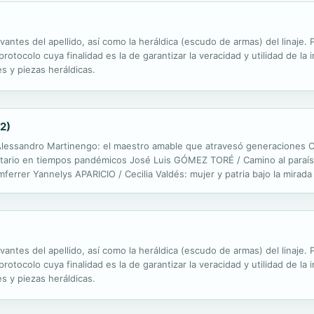
evantes del apellido, así como la heráldica (escudo de armas) del linaje
otocolo cuya finalidad es la de garantizar la veracidad y utilidad de la 
s y piezas heráldicas.
2)
Alessandro Martinengo: el maestro amable que atravesó generaciones 
nitario en tiempos pandémicos José Luis GÓMEZ TORÉ / Camino al paraíso
ferrer Yannelys APARICIO / Cecilia Valdés: mujer y patria bajo la mi
oesía de Rosario Castellanos Luis BAGUÉ QUILEZ / Hacia una escritura h
evantes del apellido, así como la heráldica (escudo de armas) del linaje
otocolo cuya finalidad es la de garantizar la veracidad y utilidad de la 
s y piezas heráldicas.