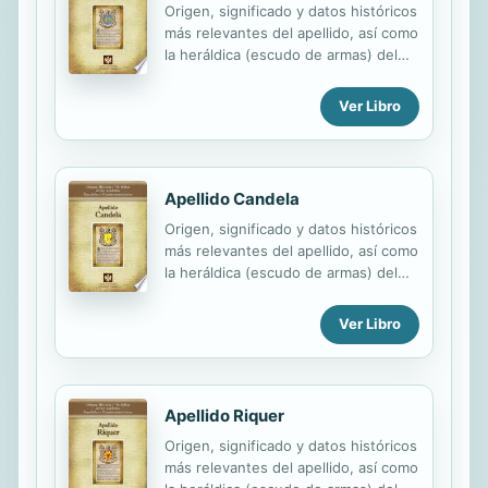
Origen, significado y datos históricos
más relevantes del apellido, así como
la heráldica (escudo de armas) del
linaje. Para la documentación y
edición de todas nuestras láminas
Ver Libro
nos regimos por un estricto
protocolo cuya finalidad es la de
garantizar la veracidad y utilidad de la
información. Incluye descripción y
Apellido Candela
simbolismo de los principales
Origen, significado y datos históricos
esmaltes, metales y piezas
más relevantes del apellido, así como
heráldicas.
la heráldica (escudo de armas) del
linaje. Para la documentación y
edición de todas nuestras láminas
Ver Libro
nos regimos por un estricto
protocolo cuya finalidad es la de
garantizar la veracidad y utilidad de la
información. Incluye descripción y
Apellido Riquer
simbolismo de los principales
Origen, significado y datos históricos
esmaltes, metales y piezas
más relevantes del apellido, así como
heráldicas.