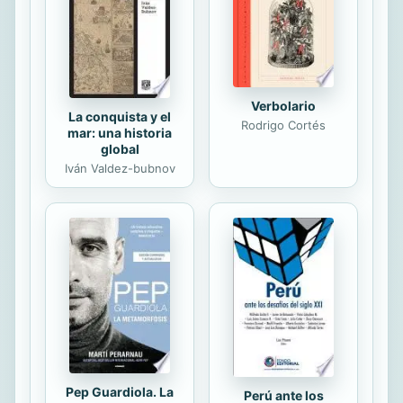
paradójicas, también hay juegos de
palabras. Cada quien podrá estar de
acuerdo o no con lo...
Verbolario
La conquista y el
Rodrigo Cortés
mar: una historia
global
Iván Valdez-bubnov
Pep Guardiola. La
Perú ante los