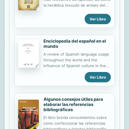
por el impacto de la pandemia.
la heráldica (escudo de armas) del
linaje. Para la documentación y
edición de todas nuestras láminas
Ver Libro
nos regimos por un estricto
protocolo cuya finalidad es la de
garantizar la veracidad y utilidad de la
información. Incluye descripción y
Enciclopedia del español en el
simbolismo de los principales
mundo
esmaltes, metales y piezas
A review of Spanish language usage
heráldicas.
throughout the world and the
influence of Spanish culture in the
arts and media.
Ver Libro
Algunos consejos útiles para
elaborar las referencias
bibliográficas
El libro brinda conocimientos sobre
cómo confeccionar las referencias