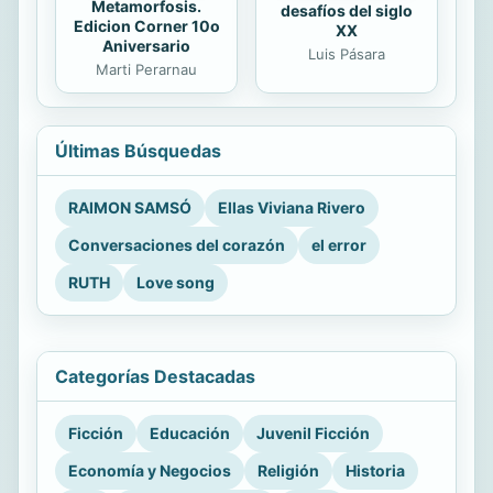
Metamorfosis.
desafíos del siglo
Edicion Corner 10o
XX
Aniversario
Luis Pásara
Marti Perarnau
Últimas Búsquedas
RAIMON SAMSÓ
Ellas Viviana Rivero
Conversaciones del corazón
el error
RUTH
Love song
Categorías Destacadas
Ficción
Educación
Juvenil Ficción
Economía y Negocios
Religión
Historia