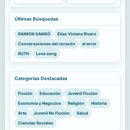
Últimas Búsquedas
RAIMON SAMSÓ
Ellas Viviana Rivero
Conversaciones del corazón
el error
RUTH
Love song
Categorías Destacadas
Ficción
Educación
Juvenil Ficción
Economía y Negocios
Religión
Historia
Arte
Juvenil No Ficción
Salud
Ciencias Sociales