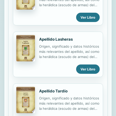
la heráldica (escudo de armas) del
linaje. Para la documentación y
edición de todas nuestras láminas
Ver Libro
nos regimos por un estricto
protocolo cuya finalidad es la de
garantizar la veracidad y utilidad de la
información. Incluye descripción y
Apellido Lasheras
simbolismo de los principales
Origen, significado y datos históricos
esmaltes, metales y piezas
más relevantes del apellido, así como
heráldicas.
la heráldica (escudo de armas) del
linaje. Para la documentación y
edición de todas nuestras láminas
Ver Libro
nos regimos por un estricto
protocolo cuya finalidad es la de
garantizar la veracidad y utilidad de la
información. Incluye descripción y
Apellido Tardío
simbolismo de los principales
Origen, significado y datos históricos
esmaltes, metales y piezas
más relevantes del apellido, así como
heráldicas.
la heráldica (escudo de armas) del
linaje. Para la documentación y