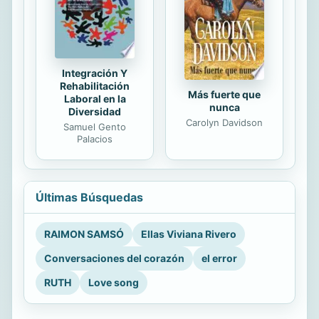
Integración Y
Rehabilitación
Más fuerte que
Laboral en la
nunca
Diversidad
Carolyn Davidson
Samuel Gento
Palacios
Últimas Búsquedas
RAIMON SAMSÓ
Ellas Viviana Rivero
Conversaciones del corazón
el error
RUTH
Love song