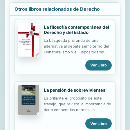
Otros libros relacionados de Derecho
La filosofía contemporánea del
Derecho y del Estado
La búsqueda profunda de una
alternativa al debate sempiterno del
iusnaturalismo y el iuspositivismo
está contenida en el desarrollo de
las páginas de esta obra que,
Ver Libro
afortunadamente, vuelve ahora a ver
la luz. La construcción filosófica-
jurídica y filosófica de esa alternativa
a partir del minucioso y hondo
La pensión de sobrevivientes
análisis de los geniales Kant y Hegel
Es brillante el propósito de este
merece de por sí la reedición para el
trabajo, que reviste la importancia de
siglo XXI. Pocas obras actuales de
dar a conocer las normas, la
Filosofía del Derecho muestran la
jurisprudencia, los aspectos básicos
perspicacia y el juicio de ésta para
teóricos y prácticos sobre la pensión
sacar partido iusfilosófico de los
Ver Libro
de sobrevivientes, enmarcada dentro
pensamientos de Kant y Hegel y de