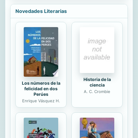
dependencia", se realizó por los
autores del libro en el bienio
Novedades Literarias
2006/07. Dicho Proyecto, financiado
por el IMSERSO (Ministerio de
Trabajo y Asuntos Sociales) en el
marco de su acción para el fomento
de la investigación en temas
sociales, se desarrolló en el seno del
Grupo Consolidado de Investigación
sobre temas de Seguridad Social y
Salud Laboral de la ...
Historia de la
Los números de la
ciencia
felicidad en dos
A. C. Crombie
Perúes
Enrique Vásquez H.