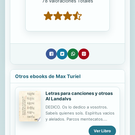
78 Valoraciones Totales
Otros ebooks de Max Turiel
Letras para canciones y otroas
Al Landalvs
DEDICO. Os lo dedico a vosotros.
Sabeís quienes soís. Espíritus vacios
y alelados. Parcos mentecatos.
Creadores de suplicios En las almas
Ver Libro
puras de los corazones ideales. A