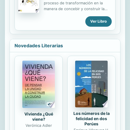
proceso de transformación en la
de obras en el ambito de la
manera de concebir y construir la
arquitectura. Se distribuye en 11
ciudad y nuestro entorno urbano,
diferentes temas. Los tres primeros
establece como prioritarios los
Ver Libro
son de presentacion, nomenclatura
objetivos de desarrollo sostenible, la
de los suelos y sus principales
inclusión de equipos
caracteristicas,...
multidisciplinanes y la participación
ciudadana, a través de los cuales
Novedades Literarias
lograr una adecuada sostenibilidad
ambiental, económica y social. Esta
edición presenta cómo “escuchar y
transformar la ciudad” desde la
reflexión teórica y la exposición de
distintos casos de estudio sobre
nuevos modelos urbanísticos y
arquitectónicos asociados a tres
escalas...
Los números de la
Vivienda ¿Qué
felicidad en dos
viene?
Perúes
Verónica Adler
Enrique Vásquez H.