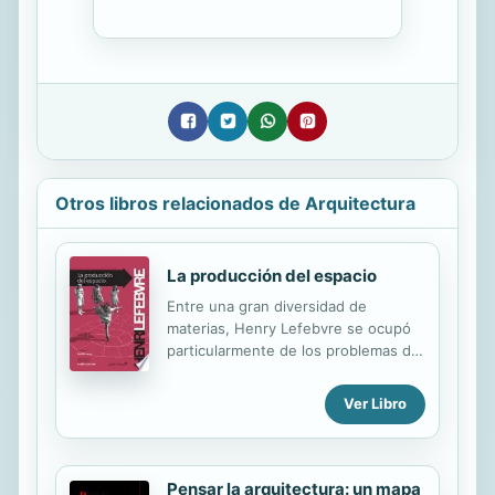
Otros libros relacionados de Arquitectura
La producción del espacio
Entre una gran diversidad de
materias, Henry Lefebvre se ocupó
particularmente de los problemas de
la urbanización y el territorio,
presentando a la ciudad como el
Ver Libro
corazón de la insurrección estética
contra lo cotidiano. La producción
del espacio, incisiva y clarividente, es
su principal obra filosófica, y
Pensar la arquitectura: un mapa