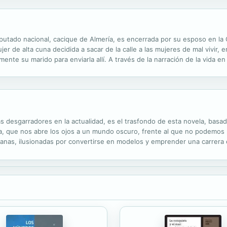
iputado nacional, cacique de Almería, es encerrada por su esposo en la
jer de alta cuna decidida a sacar de la calle a las mujeres de mal vivir, e
ente su marido para enviarla allí. A través de la narración de la vida en
tín por entregas "Azucena" que Casta escribe y publica, el lector...
ás desgarradores en la actualidad, es el trasfondo de esta novela, basa
ra, que nos abre los ojos a un mundo oscuro, frente al que no podemos
anas, ilusionadas por convertirse en modelos y emprender una carrera e
sar. Deberán viajar a Japón, donde las modelos de origen latino son alt