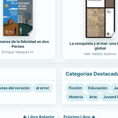
eros de la felicidad en dos
La conquista y el mar: una 
Perúes
global
Enrique Vásquez H.
Iván Valdez-bubnov
Categorías Destacad
nes del corazón
el error
Ficción
Educación
Ju
Historia
Arte
Juvenil 
Libro Anterior
Próximo Libro