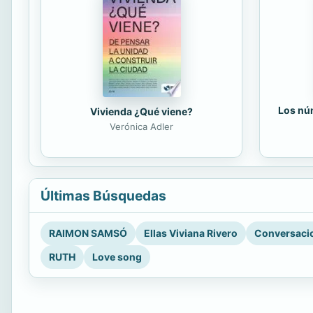
Los núm
Vivienda ¿Qué viene?
Verónica Adler
Últimas Búsquedas
RAIMON SAMSÓ
Ellas Viviana Rivero
Conversacio
RUTH
Love song