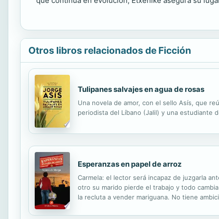
que continúa en evolución, Etxenike asegura su lugar e
Otros libros relacionados de Ficción
Tulipanes salvajes en agua de rosas
Una novela de amor, con el sello Asís, que re
periodista del Líbano (Jalil) y una estudiante 
Esperanzas en papel de arroz
Carmela: el lector será incapaz de juzgarla a
otro su marido pierde el trabajo y todo cambia
la recluta a vender mariguana. No tiene ambici
las circunstancias y pese a todo puede disfruta