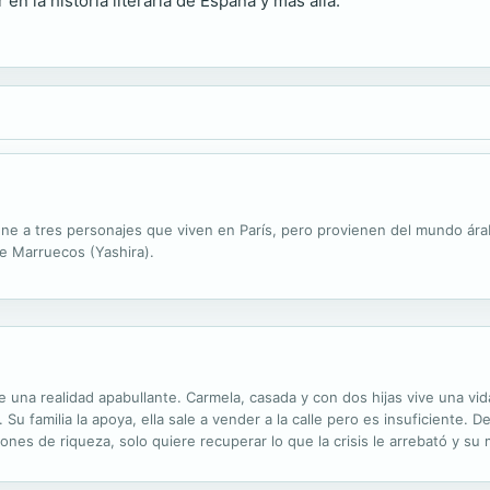
n la historia literaria de España y más allá.
úne a tres personajes que viven en París, pero provienen del mundo ára
de Marruecos (Yashira).
nte una realidad apabullante. Carmela, casada y con dos hijas vive una 
. Su familia la apoya, ella sale a vender a la calle pero es insuficiente
ones de riqueza, solo quiere recuperar lo que la crisis le arrebató y su
r de la vida al lado de sus hijas. Todos los cuestionamientos que ...