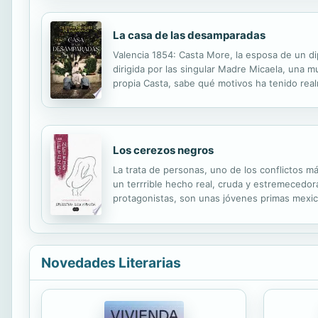
La casa de las desamparadas
Valencia 1854: Casta More, la esposa de un d
dirigida por las singular Madre Micaela, una mu
propia Casta, sabe qué motivos ha tenido realm
protagonista con Carolina Coronado y del folle
Los cerezos negros
La trata de personas, uno de los conflictos m
un terrrible hecho real, cruda y estremecedo
protagonistas, son unas jóvenes primas mexic
oportunidad profesional, imposible de dejar pa
Novedades Literarias