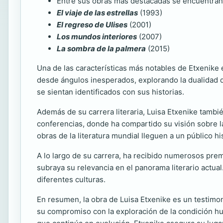
Entre sus obras más destacadas se encuentran
El viaje de las estrellas
(1993)
El regreso de Ulises
(2001)
Los mundos interiores
(2007)
La sombra de la palmera
(2015)
Una de las características más notables de Etxenike
desde ángulos inesperados, explorando la dualidad d
se sientan identificados con sus historias.
Además de su carrera literaria, Luisa Etxenike también 
conferencias, donde ha compartido su visión sobre la
obras de la literatura mundial lleguen a un público h
A lo largo de su carrera, ha recibido numerosos prem
subraya su relevancia en el panorama literario actual
diferentes culturas.
En resumen, la obra de Luisa Etxenike es un testimon
su compromiso con la exploración de la condición hu