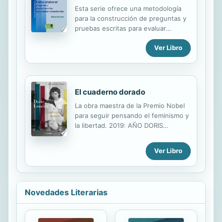
DONDE CUALQUIER NO INICIADO
Esta serie ofrece una metodología
PODRÁ VER Y ENTENDER LOS
para la construcción de preguntas y
MOTIVOS POR LOS QUE TANTAS
pruebas escritas para evaluar
PERSONAS DE TODO EL MUNDO
competencias en matemáticas
PERTENECEN A ESTA INCREÍBLE
Ver Libro
HERMANDAD QUE TANTO HA
CONTRIBUIDO A CONSTRUIR LAS
ACTUALES SOCIEDADES
DEMOCRÁTICAS.
El cuaderno dorado
La obra maestra de la Premio Nobel
para seguir pensando el feminismo y
la libertad. 2019: AÑO DORIS
LESSING - Centenario del nacimiento
de la autora- «Describía muchas
Ver Libro
emociones femeninas de agresión,
de hostilidad, de resentimiento.
Aparentemente, lo que muchas
mujeres pensaban, sentían y
Novedades Literarias
experimentaban les causó gran
sorpresa. De inmediato entró en
acción un arsenal de armas muy