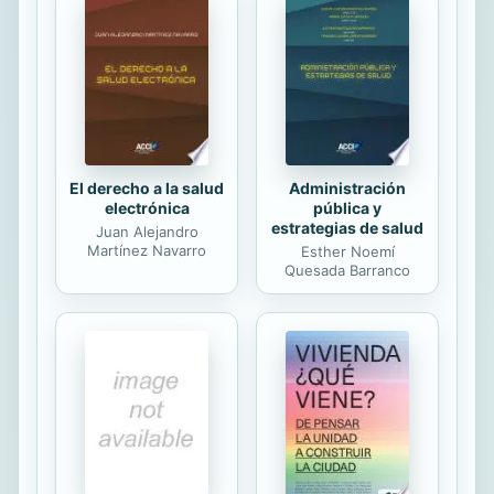
antiguas. Como de costumbre, las
principales apuntaron a los
argumentos "ella no es femenina" o
"ella odia a los hombres".»
Considerada la obra más importante
de Doris Lessing y una de las obras
cumbre de...
El derecho a la salud
Administración
electrónica
pública y
estrategias de salud
Juan Alejandro
Martínez Navarro
Esther Noemí
Quesada Barranco