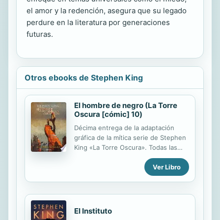
el amor y la redención, asegura que su legado
perdure en la literatura por generaciones
futuras.
Otros ebooks de Stephen King
El hombre de negro (La Torre
Oscura [cómic] 10)
Décima entrega de la adaptación
gráfica de la mítica serie de Stephen
King «La Torre Oscura». Todas las
máscaras caerán. En su incansable
Ver Libro
búsqueda del Hombre de Negro,
Roland y Jake se han adentrado en
los túneles, en cuyas profundidades
se oculta un peligro que parece no
tener límites. Roland sabe que tiene
El Instituto
que llegar a la Torre Oscura, que