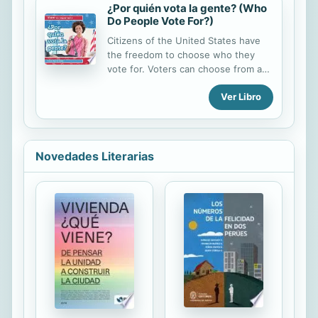
¿Por quién vota la gente? (Who
motivo suficiente para llamarle
Do People Vote For?)
"Eskoria"?
Citizens of the United States have
the freedom to choose who they
vote for. Voters can choose from a
number of candidates. Most people
Ver Libro
belong to a political party and they
often choose to vote for the
candidate belonging to their political
party. However, sometimes people
choose to vote for a person
Novedades Literarias
regardless of their political affiliation.
This book explores how people
choose a candidate to vote for and
why that choice matters. Relevant
images aid readers in making textual
connections.