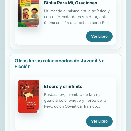
Biblia Para Mi, Oraciones
Utilizando el mismo estilo artístico y
con el formato de pasta dura, esta
última adición a la exitosa serie Biblia
para mí guiará a los niños a través de
más de veinte oraciones. Estas
Ver Libro
oraciones cortas y especiales son
presentadas en una variedad de
estilos y ya sean de manera
divertida, rítmica o expresiones
Otros libros relacionados de Juvenil No
sencillas de fe, los niños sabrán que
Ficción
han dedicado un tiempo hablando
con Dios.
El cero y el infinito
Rusbashov, miembro de la vieja
guardia bolchevique y héroe de la
Revolución Soviética, ha sido
encarcelado acusado de traición al
gobiernode Moscú. Es incitado a
Ver Libro
autoinculparse de una serie de
delitos y traiciones que no ha