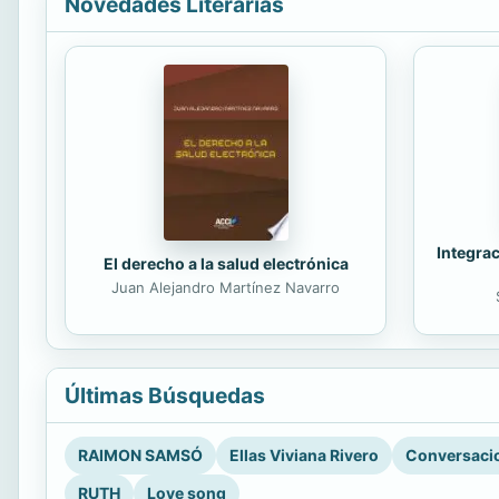
Novedades Literarias
Integrac
El derecho a la salud electrónica
Juan Alejandro Martínez Navarro
Últimas Búsquedas
RAIMON SAMSÓ
Ellas Viviana Rivero
Conversacio
RUTH
Love song