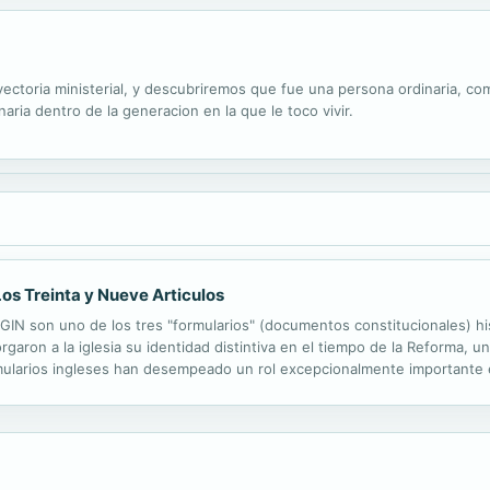
yectoria ministerial, y descubriremos que fue una persona ordinaria, co
naria dentro de la generacion en la que le toco vivir.
os Treinta y Nueve Articulos
on uno de los tres "formularios" (documentos constitucionales) histri
orgaron a la iglesia su identidad distintiva en el tiempo de la Reforma, 
rmularios ingleses han desempeado un rol excepcionalmente importante 
ia cada vez que se hace necesario pensar en trminos de una tradicin a