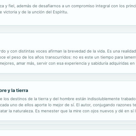
ca y fiel, además de desafiarnos a un compromiso integral con los princip
e victoria y de la unción del Espíritu.
do y con distintas voces afirman la brevedad de la vida. Es una realid
oce el peso de los años transcurridos: no es este un tiempo para lamen
mejores, amar más, servir con esa experiencia y sabiduría adquiridas en
sgado, alta es la meta por alcanzar: llegar al Cielo es lo que importa....
e y la tierra
que los destinos de la tierra y del hombre están indisolublemente trab
cada uno de ellos aporte lo mejor de sí. El autor, conjugando razones t
tar la naturaleza. Es menester que la mire con ojos nuevos y dé en sí 
indará ciertas formas de vida que pueden ayudarle a superar su propia cri