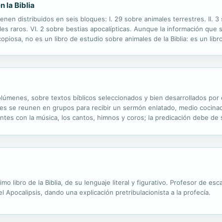
 la Biblia
nen distribuidos en seis bloques: I. 29 sobre animales terrestres. II. 3 
males raros. VI. 2 sobre bestias apocalípticas. Aunque la información qu
 copiosa, no es un libro de estudio sobre animales de la Biblia: es un l
ión, sus diversos puntos debidamente expuestos y desarrollados, y su .
menes, sobre textos bíblicos seleccionados y bien desarrollados por el 
 se reunen en grupos para recibir un sermón enlatado, medio cocinado
es con la música, los cantos, himnos y coros; la predicación debe de ser
omilético hasta el final."
mo libro de la Biblia, de su lenguaje literal y figurativo. Profesor de es
l Apocalipsis, dando una explicación pretribulacionista a la profecía.