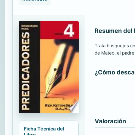
Resumen del 
Trata bosquejos con
de Mateo, el padren
¿Cómo descarg
Valoración
Ficha Técnica del
Libro