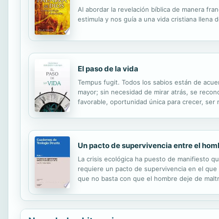
Al abordar la revelación bíblica de manera fran
estimula y nos guía a una vida cristiana llena d
El paso de la vida
Tempus fugit. Todos los sabios están de acuer
mayor; sin necesidad de mirar atrás, se recon
favorable, oportunidad única para crecer, ser 
El hombre es un ser itinerante, su camino arrie
Un pacto de supervivencia entre el hombr
La crisis ecológica ha puesto de manifiesto 
requiere un pacto de supervivencia en el que 
que no basta con que el hombre deje de maltra
relación con ella. A cambio la naturaleza le br