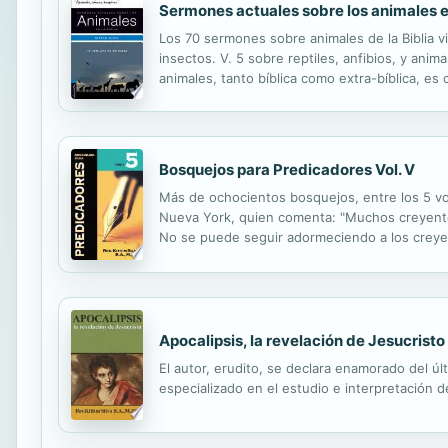
Sermones actuales sobre los animales en
Los 70 sermones sobre animales de la Biblia vie
insectos. V. 5 sobre reptiles, anfibios, y ani
animales, tanto bíblica como extra-bíblica, es
ellos viene con su correspondiente: introducc
Bosquejos para Predicadores Vol. V
Más de ochocientos bosquejos, entre los 5 volú
Nueva York, quien comenta: "Muchos creyentes
No se puede seguir adormeciendo a los creyent
teniendo un principio y un desarrollo lógico y h
Apocalipsis, la revelación de Jesucristo
El autor, erudito, se declara enamorado del últi
especializado en el estudio e interpretación de