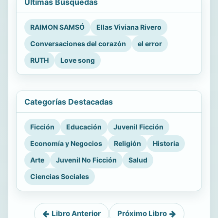
Últimas Búsquedas
RAIMON SAMSÓ
Ellas Viviana Rivero
Conversaciones del corazón
el error
RUTH
Love song
Categorías Destacadas
Ficción
Educación
Juvenil Ficción
Economía y Negocios
Religión
Historia
Arte
Juvenil No Ficción
Salud
Ciencias Sociales
Libro Anterior
Próximo Libro