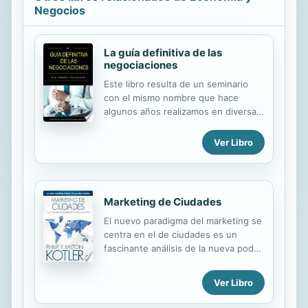
Negocios
La guía definitiva de las
negociaciones
Este libro resulta de un seminario
con el mismo nombre que hace
algunos años realizamos en diversas
ocasiones para públicos muy
distintos con considerable éxito. Por
Ver Libro
esta razón se presenta de forma
informal en un lenguaje coloquial. No
es texto académico, es una obra
práctica destinada a quien busca
Marketing de Ciudades
asesoramiento, consejos y
El nuevo paradigma del marketing se
estrategias de aplicación inmediata
centra en el de ciudades es un
en situaciones reales. Passos Dias
fascinante análisis de la nueva poder
Aguiar
económico de las ciudades de alto
crecimiento o megaciudades.
Ver Libro
Marketing dirección del marketing
necesaria en un contexto de