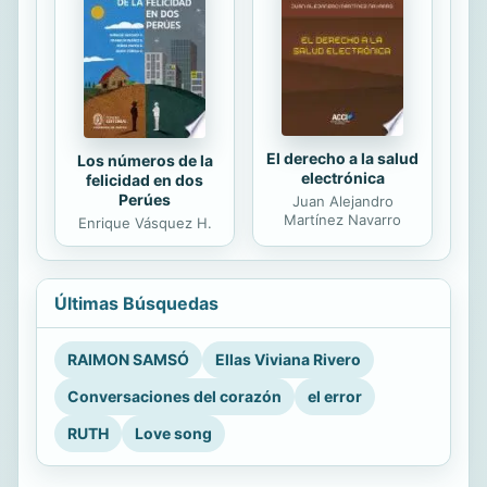
El derecho a la salud
Los números de la
electrónica
felicidad en dos
Perúes
Juan Alejandro
Martínez Navarro
Enrique Vásquez H.
Últimas Búsquedas
RAIMON SAMSÓ
Ellas Viviana Rivero
Conversaciones del corazón
el error
RUTH
Love song