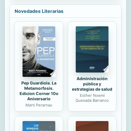
consigue a través de aprovechar
todos tus recursos y talentos
Novedades Literarias
utilizando algunas de las quince
ideas que se acompañan en el libro
según la circunstancia en que te
encuentres. AUTOR Belén Varela es
experta en organización y personas,
imparte conferencias y asesora a las
empresas en gestión del talento, job
crafting y organización del trabajo.
Es impulsora ...
Administración
Pep Guardiola. La
pública y
Metamorfosis.
estrategias de salud
Edicion Corner 10o
Esther Noemí
Aniversario
Quesada Barranco
Marti Perarnau