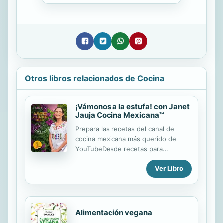
Otros libros relacionados de Cocina
¡Vámonos a la estufa! con Janet
Jauja Cocina Mexicana™
Prepara las recetas del canal de
cocina mexicana más querido de
YouTubeDesde recetas para
almuerzos y desayunos hasta
Ver Libro
preparaciones con carne de puerco,
pollo, res, pescado, carne molida, sin
carne y platillos especiales para
fiesta, así como clásicos de la cocina
mexicana, postres, panes y bebidas.
Alimentación vegana
¡Más de 70 recetas! Entre las que se