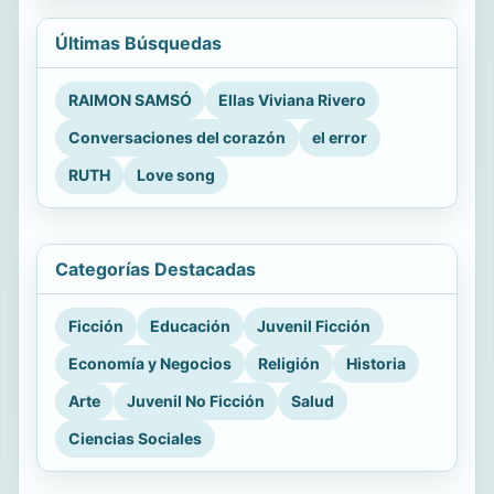
Últimas Búsquedas
RAIMON SAMSÓ
Ellas Viviana Rivero
Conversaciones del corazón
el error
RUTH
Love song
Categorías Destacadas
Ficción
Educación
Juvenil Ficción
Economía y Negocios
Religión
Historia
Arte
Juvenil No Ficción
Salud
Ciencias Sociales