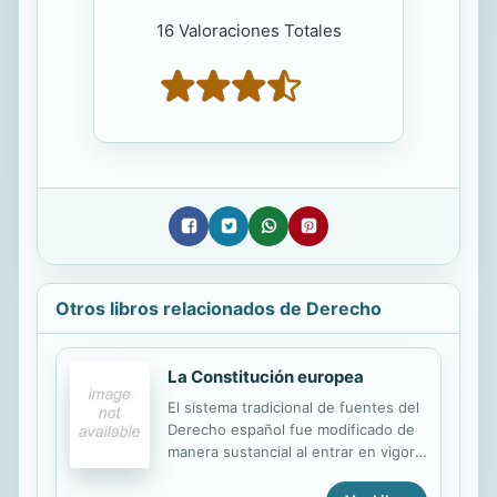
16 Valoraciones Totales
Otros libros relacionados de Derecho
La Constitución europea
El sistema tradicional de fuentes del
Derecho español fue modificado de
manera sustancial al entrar en vigor
la Constitución de 1978, la cual se
convirtió no solo en la primera norma