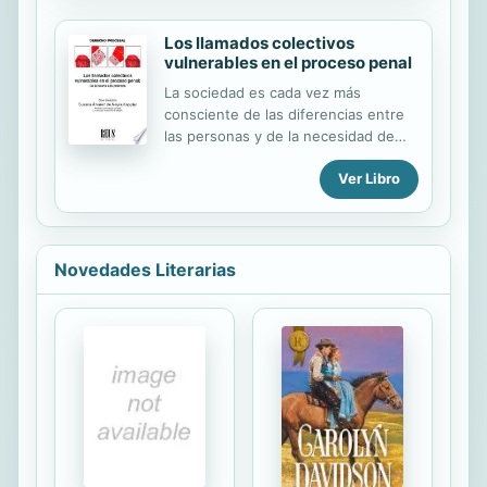
vigor: 24/03/2007 Última
social. ...
actualización publicada el 07/10/200
Los llamados colectivos
vulnerables en el proceso penal
La sociedad es cada vez más
consciente de las diferencias entre
las personas y de la necesidad de
amparar a quienes se encuentran en
Ver Libro
una especial situación de
vulnerabilidad. Dicha necesidad se
acrecienta cuando dichos colectivos
vulnerables se ven inmersos en un
proceso penal en el que puede llegar
Novedades Literarias
a estar en juego el derecho
fundamental a la libertad,
configurado en nuestro
ordenamiento jurídico como un valor
superior, esencial para el desarrollo
de la vida de las personas. Desde el
propio acto de la detención, la
identificación y toma de declaración
de los investigados; el ingreso en ...