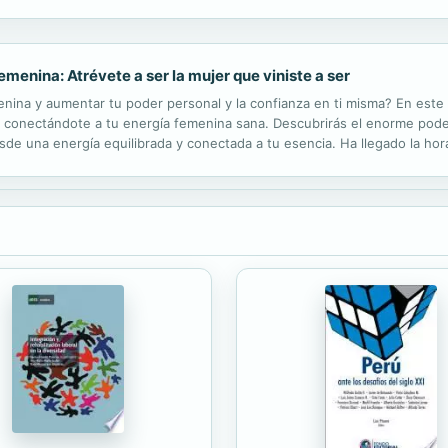
 actividades y nos hacen fracasar, y luego nos lanza a las profundidade
enina: Atrévete a ser la mujer que viniste a ser
enina y aumentar tu poder personal y la confianza en ti misma? En este 
y conectándote a tu energía femenina sana. Descubrirás el enorme poder
 una energía equilibrada y conectada a tu esencia. Ha llegado la hora 
r...